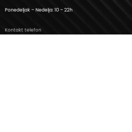
Ponedeljak – Nedelja: 10 – 22h
Kontakt telefon
+381 11 2854 580
Email
info@usceshoppingcenter.com
Zapratite nas
Web Design i Web Development
PopArt Studio