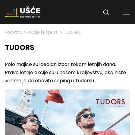
Skip to content
>
>
Početna
Akcije i Popusti
TUDORS
TUDORS
Polo majice su idealan izbor tokom letnjih dana.
Prave letnje akcije su u našem kraljevstvu, ako niste
,vreme je da obavite šoping u Tudorsu.