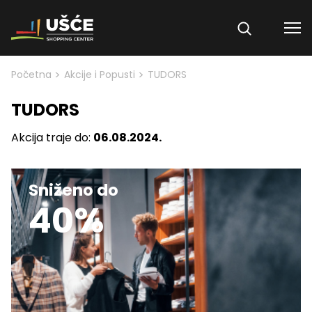
Skip to content
>
>
Početna
Akcije i Popusti
TUDORS
TUDORS
Akcija traje do:
06.08.2024.
Sniženo do
40%