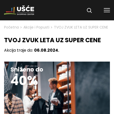
Skip to content
>
>
Početna
Akcije i Popusti
TVOJ ZVUK LETA UZ SUPER CENE
TVOJ ZVUK LETA UZ SUPER CENE
Akcija traje do:
06.08.2024.
Sniženo do
40%