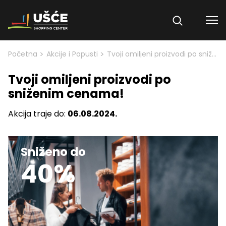
Skip to content
>
>
Početna
Akcije i Popusti
Tvoji omiljeni proizvodi po sniženim cenama!
Tvoji omiljeni proizvodi po
sniženim cenama!
Akcija traje do:
06.08.2024.
Sniženo do
40%