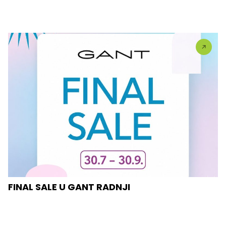
FINAL SALE U GANT RADNJI
U #GANT radnjama aktuelan je FINAL SALE — od
30.7....