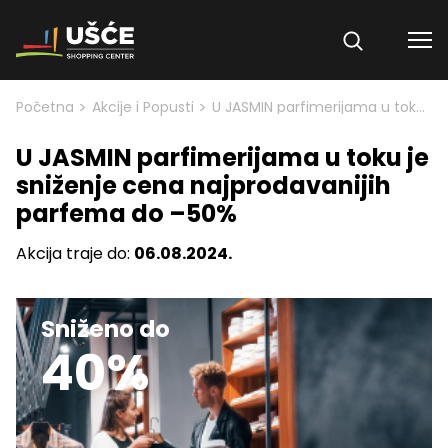
Skip to content
>
>
Početna
Akcije i Popusti
U JASMIN parfimerijama u toku je sniženje cena najprodavanijih parfema do –50%
U JASMIN parfimerijama u toku je
sniženje cena najprodavanijih
parfema do –50%
Akcija traje do:
06.08.2024.
Sniženo do
40%