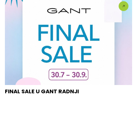
FINAL SALE U GANT RADNJI
U #GANT radnjama aktuelan je FINAL SALE — od
30.7....
Vidi sve