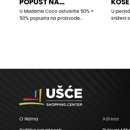
POPUST NA
KOSE
PROIZVODE ZA
LILLY
U Madame Coco ostvarite 50% +
U period
SPAVAĆU SOBU
50% popusta na proizvode...
sniženi 
kose svi
O Nama
Adresa