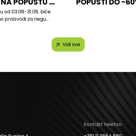
 NA POPUSTU U
POPUSTI DO -6
u od 03.08-31.08. biće
svi proizvodi za negu
h brendova, uključujući...
Vidi sve
Kontakt telefon