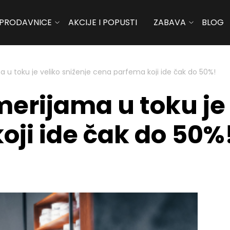
PRODAVNICE
AKCIJE I POPUSTI
ZABAVA
BLOG
 u toku je veliko sniženje cena parfema koji ide čak do 50%!
erijama u toku je 
oji ide čak do 50%