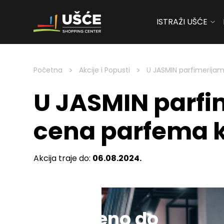
ISTRAŽI UŠĆE
Skip to content
>
>
Početna
Akcije i Popusti
U JASMIN parfimerijama
U JASMIN parfim
cena parfema k
Akcija traje do:
06.08.2024.
Sniženo do