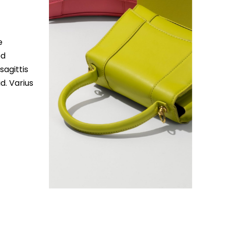
e
ed
sagittis
d. Varius