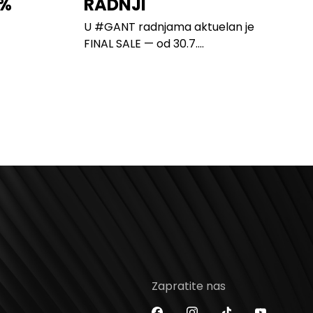
0%
RADNJI
U #GANT radnjama aktuelan je
FINAL SALE — od 30.7....
Zapratite nas