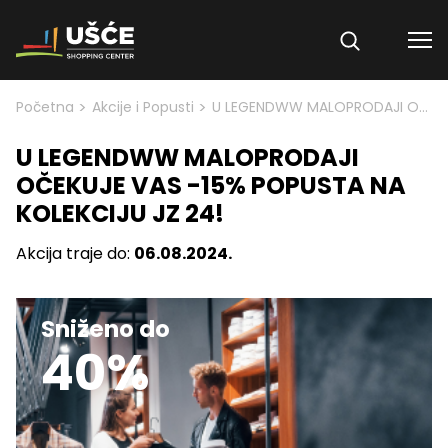
Skip to content
>
>
Početna
Akcije i Popusti
U LEGENDWW MALOPRODAJI OČEKUJE VAS -15% POPUSTA NA KOLEKCIJU JZ 24!
U LEGENDWW MALOPRODAJI
OČEKUJE VAS -15% POPUSTA NA
KOLEKCIJU JZ 24!
Akcija traje do:
06.08.2024.
Sniženo do
40%