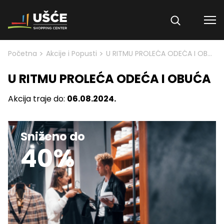
Skip to content
>
>
Početna
Akcije i Popusti
U RITMU PROLEĆA ODEĆA I OBUĆA
U RITMU PROLEĆA ODEĆA I OBUĆA
Akcija traje do:
06.08.2024.
Sniženo do
40%