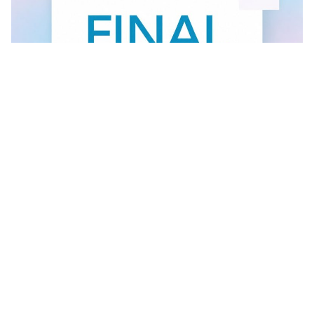
FINAL SALE U GANT RADNJI
U #GANT radnjama aktuelan je FINAL SALE — od
30.7....
Vidi sve