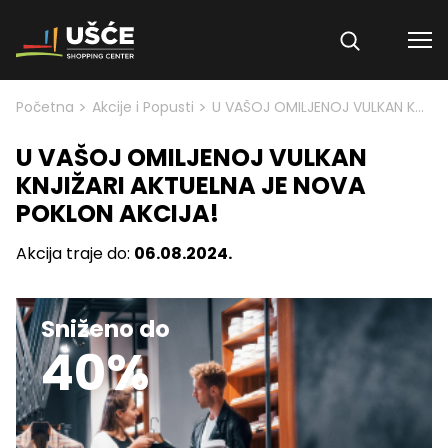
Skip to content
>
>
Početna
Akcije i Popusti
U VAŠOJ OMILJENOJ VULKAN KNJIŽARI AKTUELNA JE NOVA POKLON AKCIJA!
U VAŠOJ OMILJENOJ VULKAN
KNJIŽARI AKTUELNA JE NOVA
POKLON AKCIJA!
Akcija traje do:
06.08.2024.
Sniženo do
40%