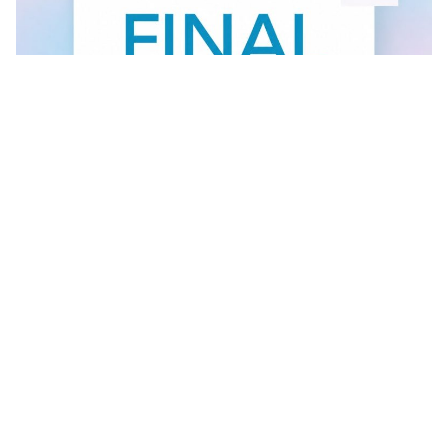
FINAL SALE U GANT RADNJI
U #GANT radnjama aktuelan je FINAL SALE — od
30.7....
Vidi sve