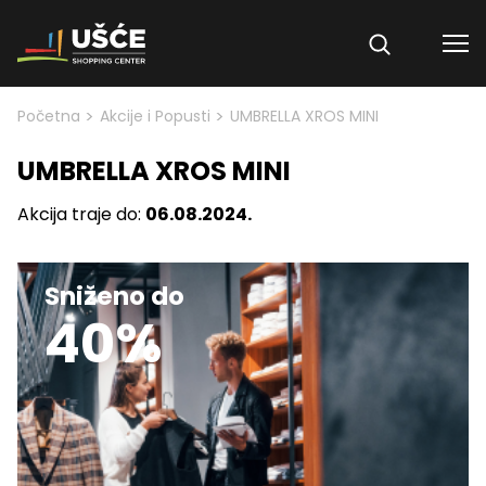
Skip to content
>
>
Početna
Akcije i Popusti
UMBRELLA XROS MINI
UMBRELLA XROS MINI
Akcija traje do:
06.08.2024.
Sniženo do
40%