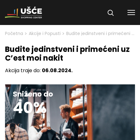
Skip to content
>
>
Početna
Akcije i Popusti
Budite jedinstveni i primećeni uz C’est moi nakit
Budite jedinstveni i primećeni uz
C’est moi nakit
Akcija traje do:
06.08.2024.
Sniženo do
40%