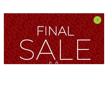
FINALNO SNIŽENJE JE POČELO! Stil koji volite. Cene
koje ste...