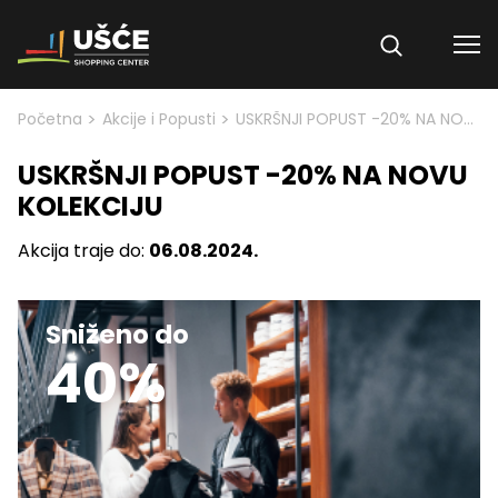
Skip to content
>
>
Početna
Akcije i Popusti
USKRŠNJI POPUST -20% NA NOVU KOLEKCIJU
USKRŠNJI POPUST -20% NA NOVU
KOLEKCIJU
Akcija traje do:
06.08.2024.
Sniženo do
40%