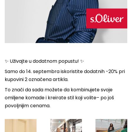
✨ Uživajte u dodatnom popustu! ✨
Samo do 14. septembra iskoristite dodatnih -20% pri
kupovini 2 označena artikla.
To znači da sada možete da kombinujete svoje
omiljene komade i kreirate stil koji volite– po još
povoljnijim cenama.