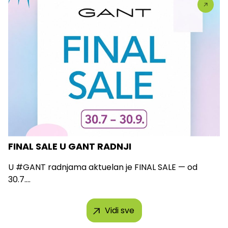
FINAL SALE U GANT RADNJI
U #GANT radnjama aktuelan je FINAL SALE — od
30.7....
Vidi sve