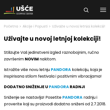
Skip to content
>
>
Početna
Akcije i Popusti
Uživajte u novoj letnjoj kolekciji!
Uživajte u novoj letnjoj kolekciji!
Stilizujte Vaš jedinstveni izgled raznobojnim, ručno
završenim
NOVIM
nakitom.
Istražite više novu letnju
PANDORA
kolekciju, koja je
inspirisana stilom festivala i pozitivnim vibracijama!
DODATNO SNIŽENJE U
PANDORA
RADNJI
Sniženje se nastavlja! Posetite
PANDORA
radnju i
proverite koji su proizvodi dodatno sniženi od 2.7.2018.