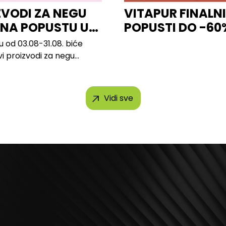
ZVODI ZA NEGU
VITAPUR FINALNI
 NA POPUSTU U
POPUSTI DO -60
u od 03.08-31.08. biće
vi proizvodi za negu
 brendova, uključujući...
Vidi sve