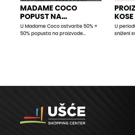
MADAME COCO
PROI
POPUST NA
KOSE
PROIZVODE ZA
LILLY
U Madame Coco ostvarite 50% +
U period
SPAVAĆU SOBU
50% popusta na proizvode...
sniženi s
kose svih