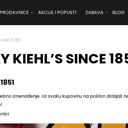
PRODAVNICE
AKCIJE I POPUSTI
ZABAVA
BLOG
S SINCE 1851
 KIEHL’S SINCE 18
1851
sebno iznenađenje. Uz svaku kupovinu na poklon dobijaš ne
u.
nici.