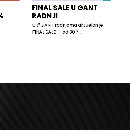
FINAL SALE U GANT
%
RADNJI
U #GANT radnjama aktuelan je
FINAL SALE — od 30.7....