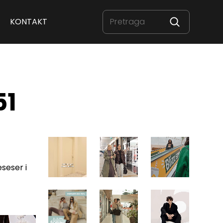
KONTAKT
51
seser i