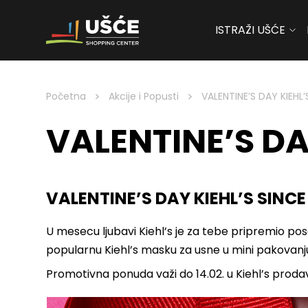
ISTRAŽI UŠĆE
Skip to content
>
>
Početna
Akcije i Popusti
VALENTINE’S DAY KIEHL’
VALENTINE’S DAY
VALENTINE’S DAY KIEHL’S SINCE 
U mesecu ljubavi Kiehl’s je za tebe pripremio po
popularnu Kiehl’s masku za usne u mini pakovanj
Promotivna ponuda važi do 14.02. u Kiehl’s prodav