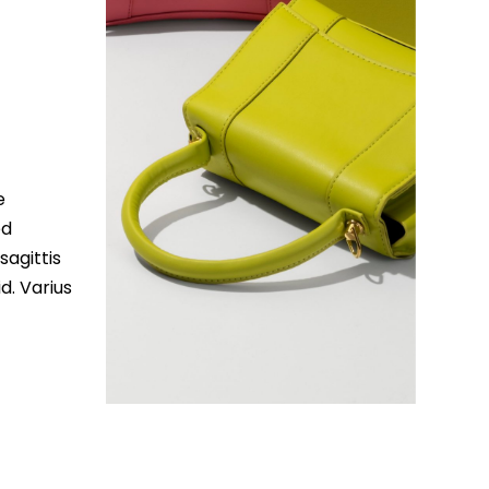
e
ed
sagittis
d. Varius