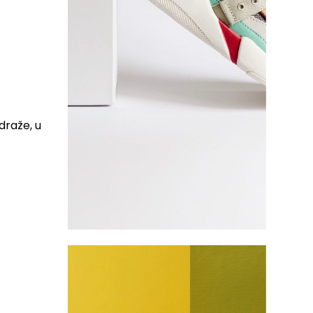
u
draže, u