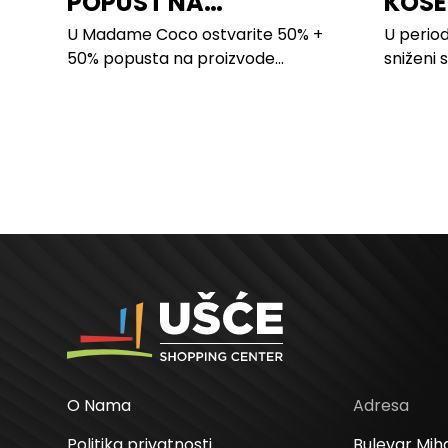
POPUST NA
KOSE
PROIZVODE ZA
LILLY
U Madame Coco ostvarite 50% +
U period
SPAVAĆU SOBU
50% popusta na proizvode...
sniženi 
kose svi
O Nama
Adresa
Politika privatnosti
Bulevar Miha