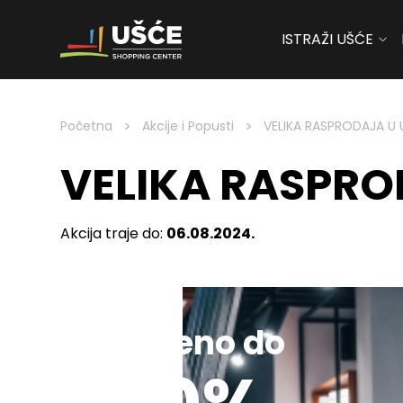
ISTRAŽI UŠĆE
Skip to content
>
>
Početna
Akcije i Popusti
VELIKA RASPRODAJA 
VELIKA RASPR
Akcija traje do:
06.08.2024.
Sniženo do