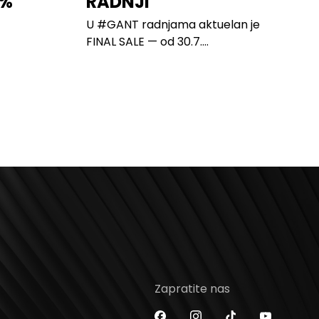
0%
RADNJI
U #GANT radnjama aktuelan je
FINAL SALE — od 30.7....
Zapratite nas