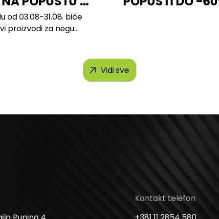
 NA POPUSTU U
POPUSTI DO -6
u od 03.08-31.08. biće
svi proizvodi za negu
h brendova, uključujući...
Vidi sve
Kontakt telefon
ila Pupina 4
+381 11 2854 580