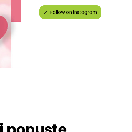
Follow on instagram
 i popuste