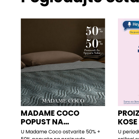
MADAME COCO
PROI
POPUST NA
KOSE
PROIZVODE ZA
LILLY
U Madame Coco ostvarite 50% +
U period