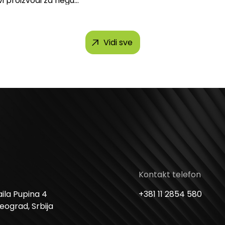
vi proizvodi za negu
 brendova, uključujući...
Vidi sve
Kontakt telefon
ila Pupina 4
+381 11 2854 580
Beograd, Srbija