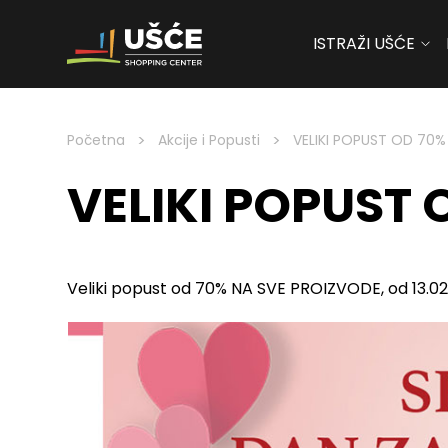
ISTRAŽI UŠĆE
Skip to content
>
>
Početna
Akcije i Popusti
VELIKI POPUST OD 70%
VELIKI POPUST 
Veliki popust od 70% NA SVE PROIZVODE, od 13.02.