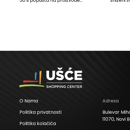
SPAVAĆU SOBU
50% popusta na proizvode...
sniženi s
kose svih
O Nama
Adresa
Politika privatnosti
Bulevar Miha
11070, Novi 
Politika kolačića