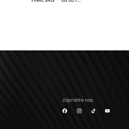
FINAL SALE — od 30.7....
Zapratite nas