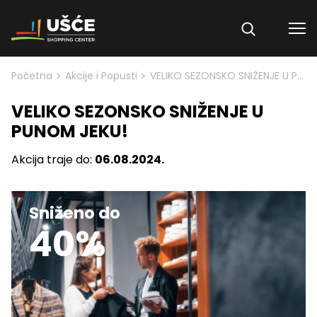
Skip to content
>
>
Početna
Akcije i Popusti
VELIKO SEZONSKO SNIŽENJE U PUNOM JEKU!
VELIKO SEZONSKO SNIŽENJE U
PUNOM JEKU!
Akcija traje do:
06.08.2024.
Sniženo do
40%