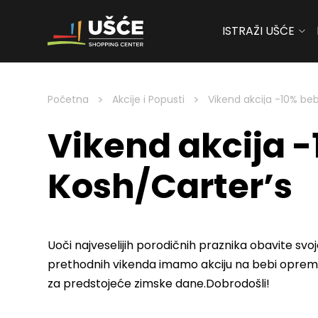
ISTRAŽI UŠĆE
Skip to content
>
>
Početna
Akcije i Popusti
Vikend akcija -10% be
Vikend akcija 
Kosh/Carter’s
Uoči najveselijih porodičnih praznika obavite svo
prethodnih vikenda imamo akciju na bebi opremu 
za predstojeće zimske dane.Dobrodošli!