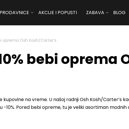
PRODAVNICE
AKCIJE I POPUSTI
ZABAVA
BLOG
bi oprema Osh Kosh/Carter’s
-10% bebi oprema 
je kupovine na vreme. U našoj radnji Osh Kosh/Carter’s kao
-10%. Pored bebi opreme, tu je veliki asortiman modnih a