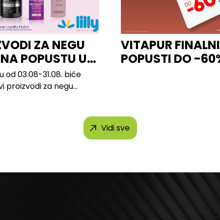
ZVODI ZA NEGU
VITAPUR FINALN
 NA POPUSTU U
POPUSTI DO -60
u od 03.08-31.08. biće
vi proizvodi za negu
 brendova, uključujući...
Vidi sve