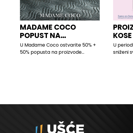
MADAME COCO
PROI
POPUST NA
KOSE
PROIZVODE ZA
LILLY
U Madame Coco ostvarite 50% +
U period
SPAVAĆU SOBU
50% popusta na proizvode...
sniženi s
kose svih