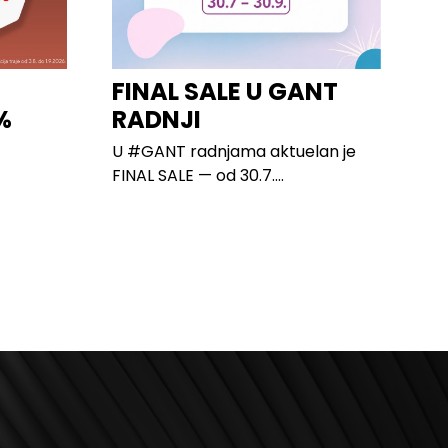
I
FINAL SALE U GANT
%
RADNJI
U #GANT radnjama aktuelan je
FINAL SALE — od 30.7....