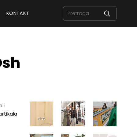
KONTAKT
Osh
 i
rtikala