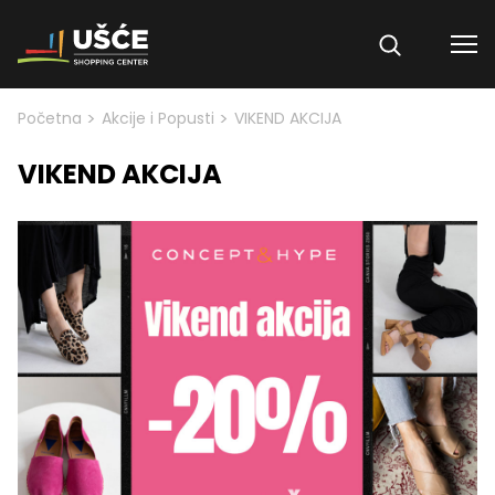
Skip to content
>
>
Početna
Akcije i Popusti
VIKEND AKCIJA
VIKEND AKCIJA