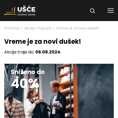
Skip to content
>
>
Početna
Akcije i Popusti
Vreme je za novi dušek!
Vreme je za novi dušek!
Akcija traje do:
06.08.2024.
Sniženo do
40%