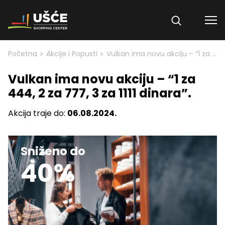
Skip to content
>
>
Početna
Akcije i Popusti
Vulkan ima novu akciju – “1 za 444, 2 za 777, 3 za 1111 dinara”.
Vulkan ima novu akciju – “1 za
444, 2 za 777, 3 za 1111 dinara”.
Akcija traje do:
06.08.2024.
Sniženo do
40%