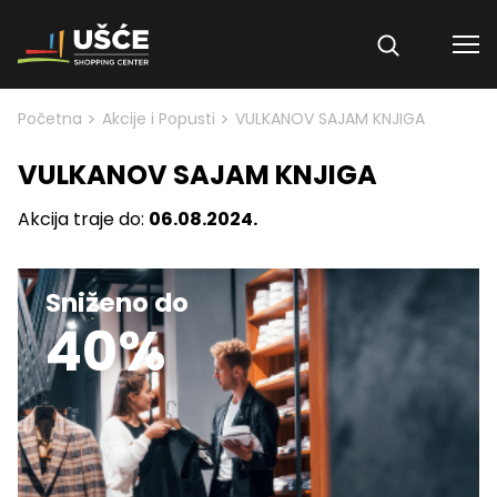
Skip to content
>
>
Početna
Akcije i Popusti
VULKANOV SAJAM KNJIGA
VULKANOV SAJAM KNJIGA
Akcija traje do:
06.08.2024.
Sniženo do
40%