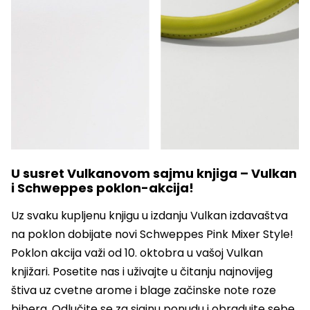
U susret Vulkanovom sajmu knjiga – Vulkan
i Schweppes poklon-akcija!
Uz svaku kupljenu knjigu u izdanju Vulkan izdavaštva
na poklon dobijate novi Schweppes Pink Mixer Style!
Poklon akcija važi od 10. oktobra u vašoj Vulkan
knjižari. Posetite nas i uživajte u čitanju najnovijeg
štiva uz cvetne arome i blage začinske note roze
bibera. Odlučite se za sjajnu ponudu i obradujte sebe