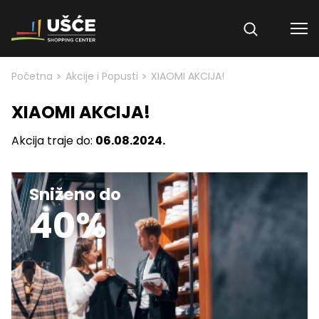
Skip to content
>
>
Početna
Akcije i Popusti
XIAOMI AKCIJA!
XIAOMI AKCIJA!
Akcija traje do:
06.08.2024.
Sniženo do
40%