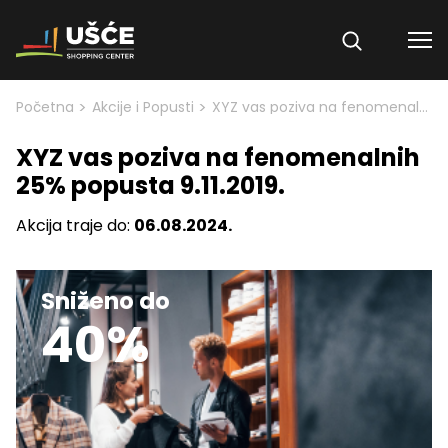
Skip to content
>
>
Početna
Akcije i Popusti
XYZ vas poziva na fenomenalnih 25% popusta 9.11.2019.
XYZ vas poziva na fenomenalnih
25% popusta 9.11.2019.
Akcija traje do:
06.08.2024.
Sniženo do
40%