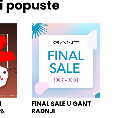
 i popuste
I
FINAL SALE U GANT
0%
RADNJI