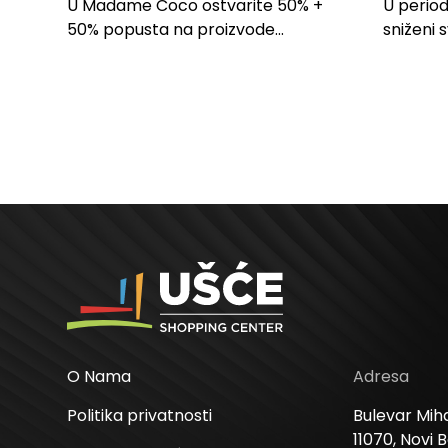
PROIZVODE ZA
LILLY
U Madame Coco ostvarite 50% +
U period
SPAVAĆU SOBU
50% popusta na proizvode...
sniženi 
kose svi
O Nama
Adresa
Politika privatnosti
Bulevar Miha
11070, Novi 