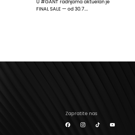
U #GANT radnjama aktuelan je
FINAL SALE — od 30.7....
Zapratite nas