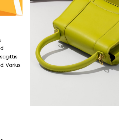
e
ed
sagittis
d. Varius