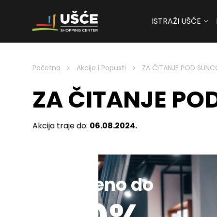
ISTRAŽI UŠĆE
Skip to content
>
>
Početna
Akcije i Popusti
ZA ČITANJE POD SUN
ZA ČITANJE P
Akcija traje do:
06.08.2024.
Sniženo do