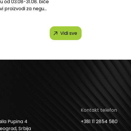
u od 03.08-31.08. biće
svi proizvodi za negu
h brendova, uključujući...
Vidi sve
Kontakt telefon
ila Pupina 4
+381 11 2854 580
Beograd, Srbija