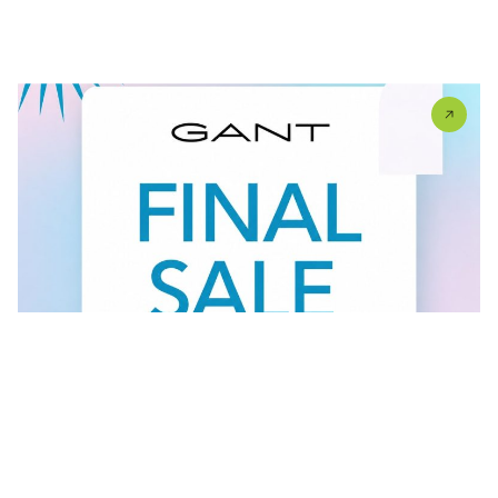
U #GANT radnjama aktuelan je FINAL SALE — od
30.7....