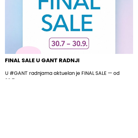
FINAL SALE U GANT RADNJI
U #GANT radnjama aktuelan je FINAL SALE — od
30.7....
Vidi sve