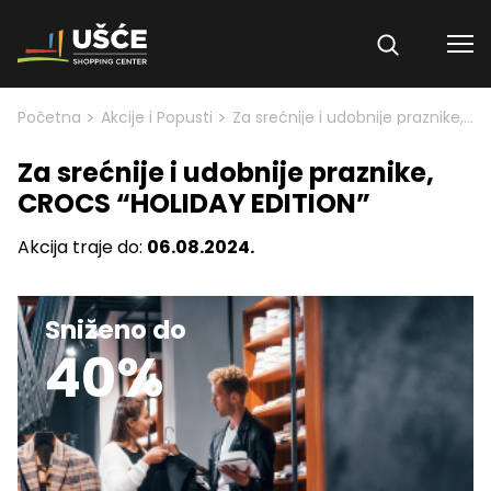
Skip to content
>
>
Početna
Akcije i Popusti
Za srećnije i udobnije praznike, CROCS “HOLIDAY EDITION”
Za srećnije i udobnije praznike,
CROCS “HOLIDAY EDITION”
Akcija traje do:
06.08.2024.
Sniženo do
40%