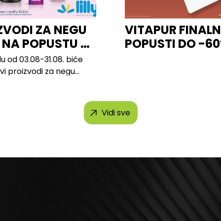
ZVODI ZA NEGU
VITAPUR FINALN
 NA POPUSTU U
POPUSTI DO -6
u od 03.08-31.08. biće
svi proizvodi za negu
h brendova, uključujući...
Vidi sve