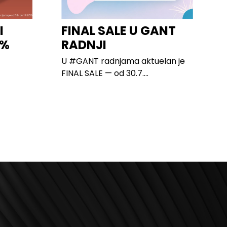
I
FINAL SALE U GANT
0%
RADNJI
U #GANT radnjama aktuelan je
FINAL SALE — od 30.7....