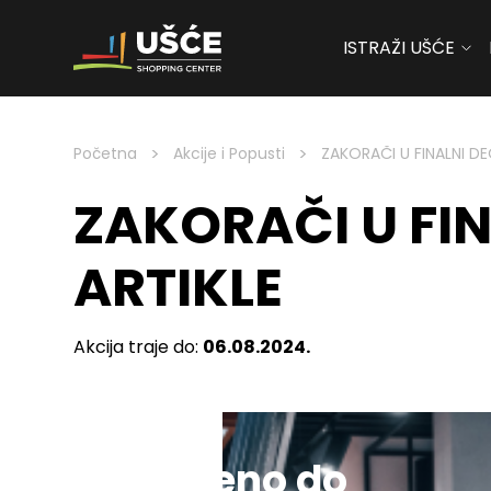
ISTRAŽI UŠĆE
Skip to content
>
>
Početna
Akcije i Popusti
ZAKORAČI U FINALNI D
ZAKORAČI U FIN
ARTIKLE
Akcija traje do:
06.08.2024.
Sniženo do