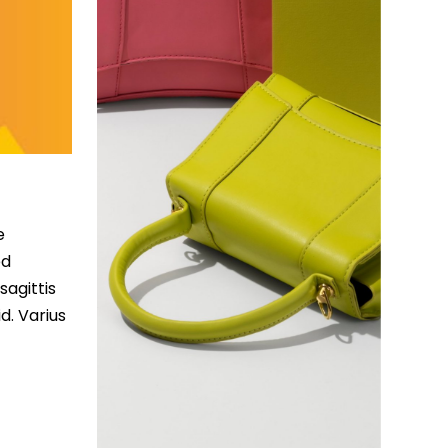
e
ed
sagittis
d. Varius