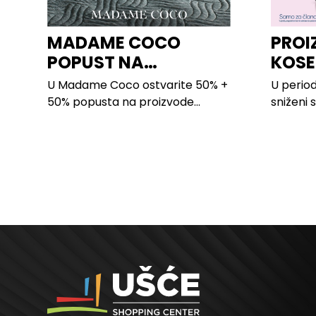
MADAME COCO
PROI
POPUST NA
KOSE
PROIZVODE ZA
LILLY
U Madame Coco ostvarite 50% +
U period
SPAVAĆU SOBU
50% popusta na proizvode...
sniženi 
kose svi