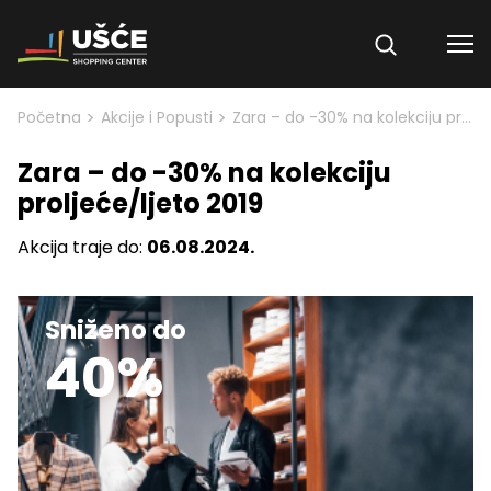
Skip to content
>
>
Početna
Akcije i Popusti
Zara – do -30% na kolekciju proljeće/ljeto 2019
Zara – do -30% na kolekciju
proljeće/ljeto 2019
Akcija traje do:
06.08.2024.
Sniženo do
40%