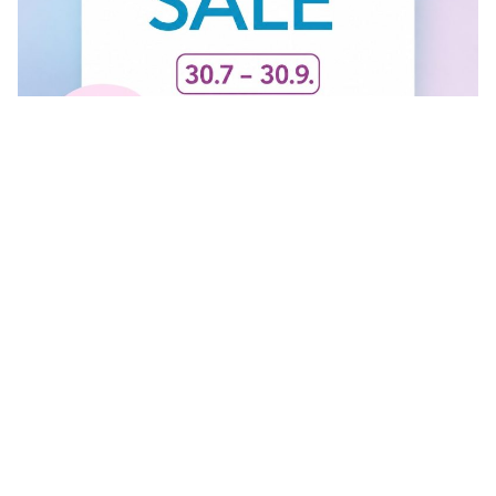
FINAL SALE U GANT RADNJI
U #GANT radnjama aktuelan je FINAL SALE — od
30.7....
Vidi sve