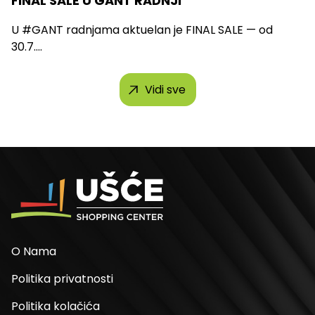
FINAL SALE U GANT RADNJI
U #GANT radnjama aktuelan je FINAL SALE — od
30.7....
Vidi sve
O Nama
Politika privatnosti
Politika kolačića