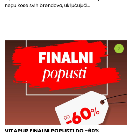
negu kose svih brendova, uključujući...
VITAPUR FINALNI POPUSTI DO -60%