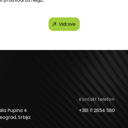
vi proizvodi za negu
 brendova, uključujući...
Vidi sve
Kontakt telefon
ila Pupina 4
+381 11 2854 580
Beograd, Srbija