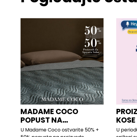
MADAME COCO
PROI
POPUST NA
KOSE
PROIZVODE ZA
LILLY
U Madame Coco ostvarite 50% +
U period