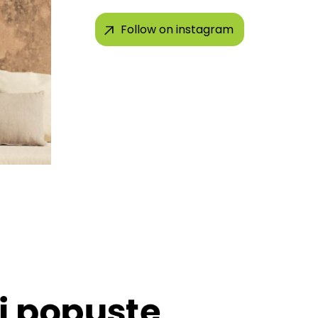
Follow on instagram
 i popuste