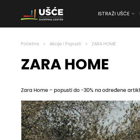
ISTRAŽI UŠĆE
Skip to content
>
>
Početna
Akcije i Popusti
ZARA HOME
ZARA HOME
Zara Home – popusti do -30% na određene artik