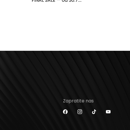
FINAL SALE — od 30.7....
Zapratite nas