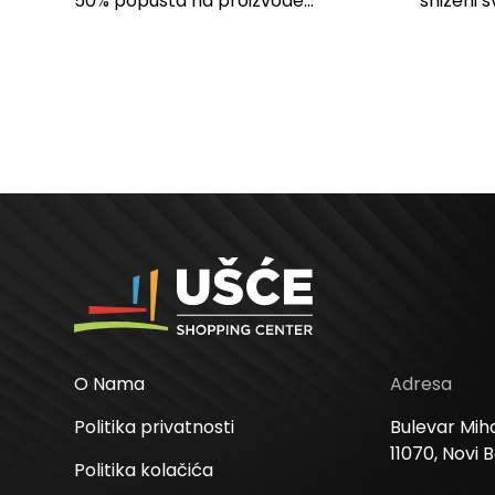
SPAVAĆU SOBU
50% popusta na proizvode...
sniženi s
kose svih
O Nama
Adresa
Politika privatnosti
Bulevar Miha
11070, Novi 
Politika kolačića