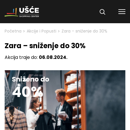
Skip to content
>
>
Početna
Akcije i Popusti
Zara – sniženje do 30%
Zara – sniženje do 30%
Akcija traje do:
06.08.2024.
Sniženo do
40%