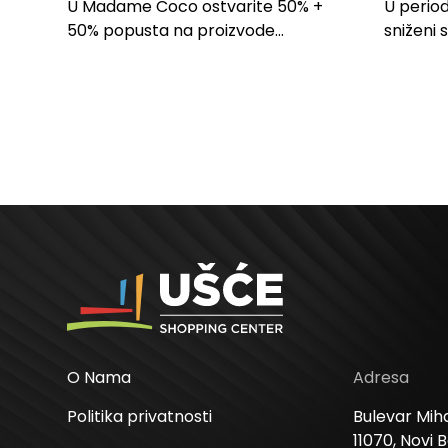
PROIZVODE ZA
LILLY
U Madame Coco ostvarite 50% +
U period
SPAVAĆU SOBU
50% popusta na proizvode...
sniženi 
kose svi
O Nama
Adresa
Politika privatnosti
Bulevar Miha
11070, Novi 