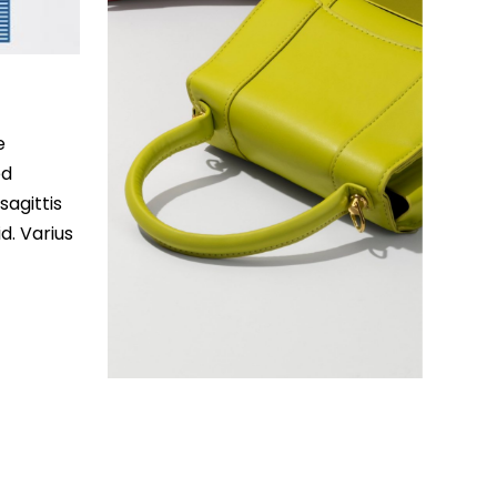
e
ed
sagittis
d. Varius