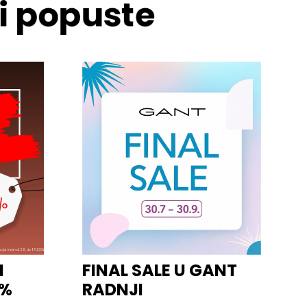
 i popuste
I
FINAL SALE U GANT
0%
RADNJI