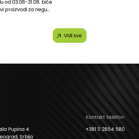
u od 03.08-31.08. biće
svi proizvodi za negu
h brendova, uključujući...
Vidi sve
Kontakt telefon
ila Pupina 4
+381 11 2854 580
Beograd, Srbija