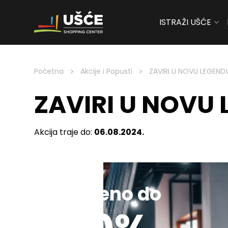
ISTRAŽI UŠĆE
Skip to content
>
>
Početna
Akcije i Popusti
ZAVIRI U NOVU LEGE
ZAVIRI U NOV
Akcija traje do:
06.08.2024.
Sniženo do