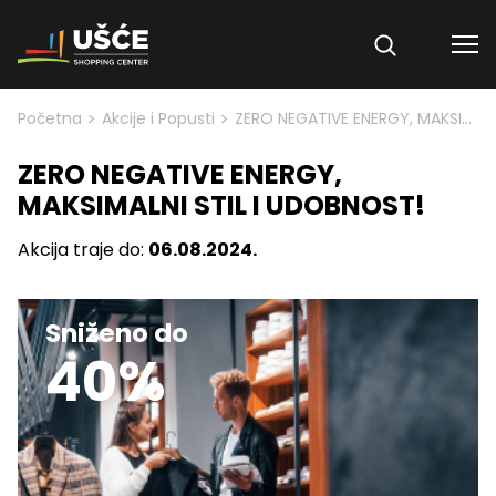
Skip to content
>
>
Početna
Akcije i Popusti
ZERO NEGATIVE ENERGY, MAKSIMALNI STIL I UDOBNOST!
ZERO NEGATIVE ENERGY,
MAKSIMALNI STIL I UDOBNOST!
Akcija traje do:
06.08.2024.
Sniženo do
40%