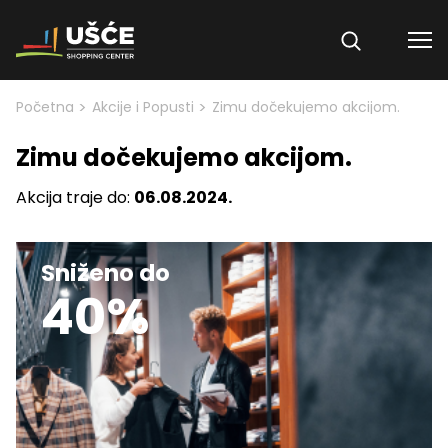
Skip to content
>
>
Početna
Akcije i Popusti
Zimu dočekujemo akcijom.
Zimu dočekujemo akcijom.
Akcija traje do:
06.08.2024.
Sniženo do
40%