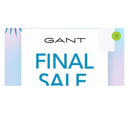
U #GANT radnjama aktuelan je FINAL SALE — od