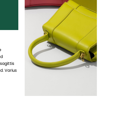
e
ed
sagittis
d. Varius