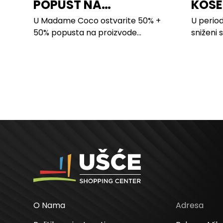
POPUST NA
KOSE
PROIZVODE ZA
LILLY
U Madame Coco ostvarite 50% +
U period
SPAVAĆU SOBU
50% popusta na proizvode...
sniženi 
kose svi
O Nama
Adresa