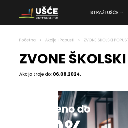
ISTRAŽI UŠĆE
Skip to content
>
>
Početna
Akcije i Popusti
ZVONE ŠKOLSKI POPUS
ZVONE ŠKOLSKI
Akcija traje do:
06.08.2024.
Sniženo do