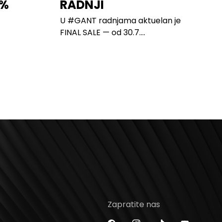
0%
RADNJI
U #GANT radnjama aktuelan je
FINAL SALE — od 30.7....
Zapratite nas