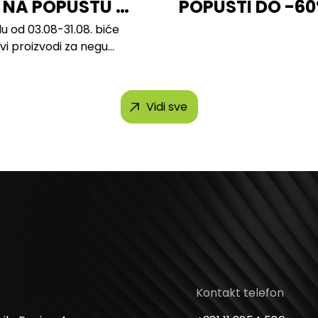
 NA POPUSTU U
POPUSTI DO -6
u od 03.08-31.08. biće
svi proizvodi za negu
h brendova, uključujući...
Vidi sve
Kontakt telefon