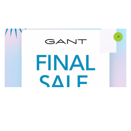
U #GANT radnjama aktuelan je FINAL SALE — od