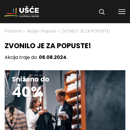
Skip to content
>
>
Početna
Akcije i Popusti
ZVONILO JE ZA POPUSTE!
ZVONILO JE ZA POPUSTE!
Akcija traje do:
06.08.2024.
Sniženo do
40%