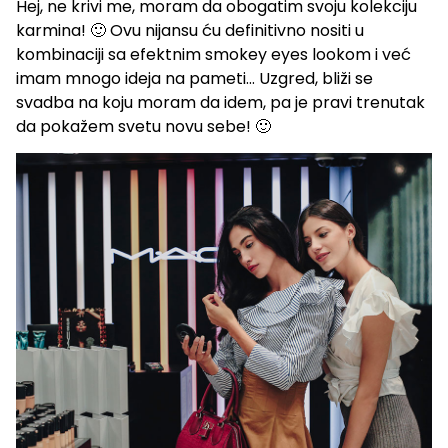
Hej, ne krivi me, moram da obogatim svoju kolekciju
karmina! 🙂 Ovu nijansu ću definitivno nositi u
kombinaciji sa efektnim smokey eyes lookom i već
imam mnogo ideja na pameti… Uzgred, bliži se
svadba na koju moram da idem, pa je pravi trenutak
da pokažem svetu novu sebe! 🙂