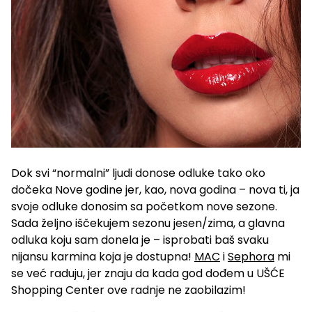
Dok svi “normalni” ljudi donose odluke tako oko
dočeka Nove godine jer, kao, nova godina – nova ti, ja
svoje odluke donosim sa početkom nove sezone.
Sada željno iščekujem sezonu jesen/zima, a glavna
odluka koju sam donela je – isprobati baš svaku
nijansu karmina koja je dostupna!
MAC
i
Sephora
mi
se već raduju, jer znaju da kada god dođem u UŠĆE
Shopping Center ove radnje ne zaobilazim!