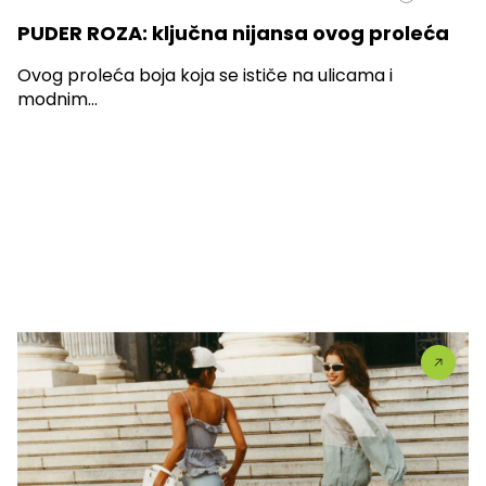
PUDER ROZA: ključna nijansa ovog proleća
Ovog proleća boja koja se ističe na ulicama i
modnim...