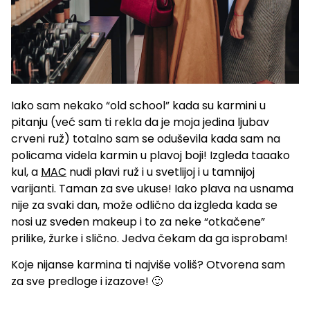
Iako sam nekako “old school” kada su karmini u
pitanju (već sam ti rekla da je moja jedina ljubav
crveni ruž) totalno sam se oduševila kada sam na
policama videla karmin u plavoj boji! Izgleda taaako
kul, a
MAC
nudi plavi ruž i u svetlijoj i u tamnijoj
varijanti. Taman za sve ukuse! Iako plava na usnama
nije za svaki dan, može odlično da izgleda kada se
nosi uz sveden makeup i to za neke “otkačene”
prilike, žurke i slično. Jedva čekam da ga isprobam!
Koje nijanse karmina ti najviše voliš? Otvorena sam
za sve predloge i izazove! 🙂