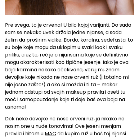
Pre svega, to je crvena! U bilo kojoj varijanti. Do sada
sam se nekako uvek držala jedne nijanse, a sada
želim da proširim vidike. Bordo, koralna, sedefasta, to
su boje koje mogu da uklopim u svaki look i svaku
priliku, a uz to, reč je o nijansama koje se definitivno
mogu okarakterisati kao tipične jesenje. Iako je ova
boja karmina nekako očekivana, veruj mi, znam
devojke koje nikada ne nose crveni ruž (i totalno mi
nije jasno zašto!) a ako si možda i ti ta – makar
jednom odstupi od svojih makeup pravila i oseti tu
moć i samopouzdanje koje ti daje baš ova boja na
usnama!
Dok neke devojke ne nose crveni ruž, ja nikako ne
nosim one u nude tonovima! Ove jeseni menjam
pravila i hitam u
MAC
da kupim ruž u baš toj nijansi.