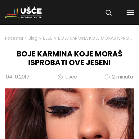
Skip to content
>
>
>
Početna
Blog
BLUE
BOJE KARMINA KOJE MORAŠ ISPROBATI OVE JESENI
BOJE KARMINA KOJE MORAŠ
ISPROBATI OVE JESENI
04.10.2017.
Usce
2 minuta