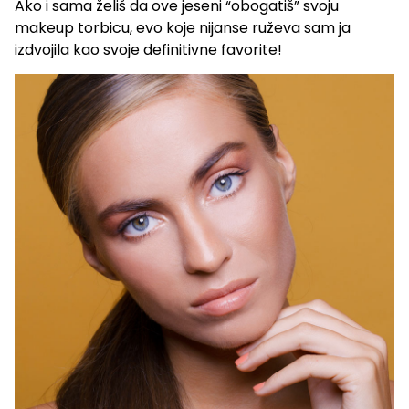
Ako i sama želiš da ove jeseni “obogatiš” svoju
makeup torbicu, evo koje nijanse ruževa sam ja
izdvojila kao svoje definitivne favorite!