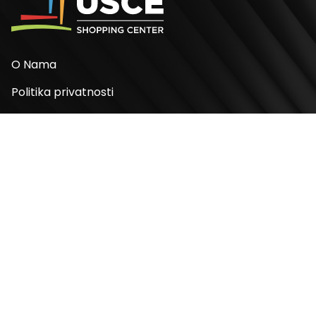
O Nama
Politika privatnosti
Politika kolačića
Odluke
Adresa
Bulevar Mihaila Pupina 4
11070, Novi Beograd, Srbija
Radno vreme
Ponedeljak – Nedelja: 10 – 22h