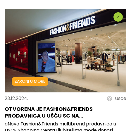
ZARONI U MORE
23.12.2024.
Usce
OTVORENA JE FASHION&FRIENDS
PRODAVNICA U UŠĆU SC NA…
aNova Fashion&Friends multibrend prodavnica u
UŠĆE Shopping Centru ljubiteljima mode donosi...