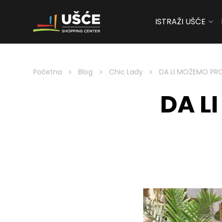
ISTRAŽI UŠĆE
Skip to content
>
>
>
Početna
Blog
Chic Lady
DA LI MOŽEMO PRO
DA L