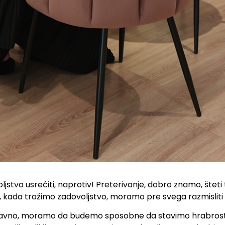
jstva usrećiti, naprotiv! Preterivanje, dobro znamo, šteti te
a, kada tražimo zadovoljstvo, moramo pre svega razmisliti
ravno, moramo da budemo sposobne da stavimo hrabrost, 