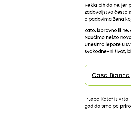
Rekla bih da ne, j
zadovoljstva često s
o padovima žena koj
Zato, ispravno ili ne
Naučimo nešto novo,
Unesimo lepote u sv
svakodnevni život, b
Casa Bianca
, “Lepa Kata” iz vrta
god da smo po prirod