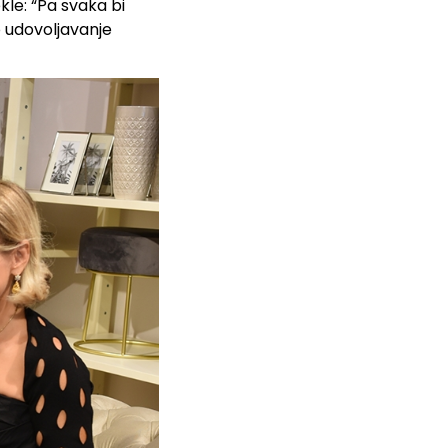
ekle: “Pa svaka bi
 udovoljavanje