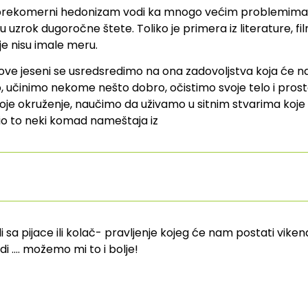
er prekomerni hedonizam vodi ka mnogo većim problemima
u uzrok dugoročne štete. Toliko je primera iz literature, 
e nisu imale meru.
, ove jeseni se usredsredimo na ona zadovoljstva koja će nas
 učinimo nekome nešto dobro, očistimo svoje telo i prost
oje okruženje, naučimo da uživamo u sitnim stvarima koj
io to neki komad nameštaja iz
 ili sa pijace ili kolač- pravljenje kojeg će nam postati vike
i …. možemo mi to i bolje!