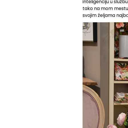
inteligenciju u služb
tako na mom mestu, 
svojim željama najbo