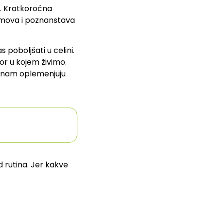
. Kratkoročna
filmova i poznanstava
 poboljšati u celini.
or u kojem živimo.
e nam oplemenjuju
nd rutina. Jer kakve