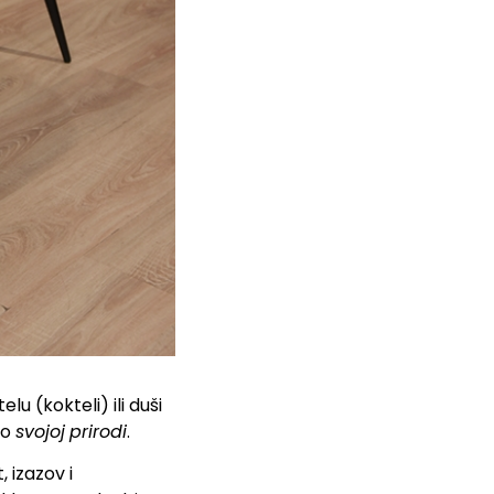
lu (kokteli) ili duši
 o
svojoj
prirodi
.
izazov i