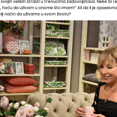
u svojih velikih strasti u trenucima zadovoljstava. Neke bi r
hoću da uživam u onome što imam!” Ali da li je opsesivno
lji način da uživamo u svom životu?