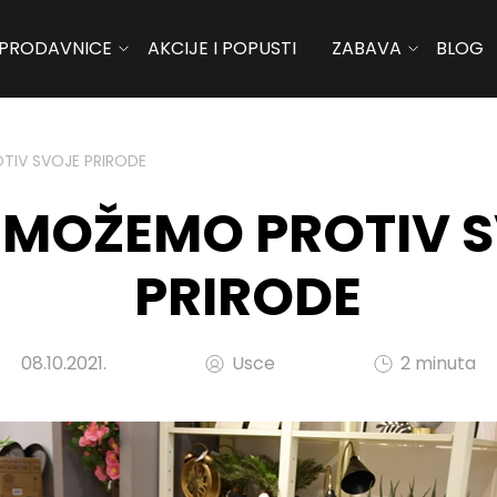
PRODAVNICE
AKCIJE I POPUSTI
ZABAVA
BLOG
TIV SVOJE PRIRODE
I MOŽEMO PROTIV 
PRIRODE
08.10.2021.
Usce
2 minuta