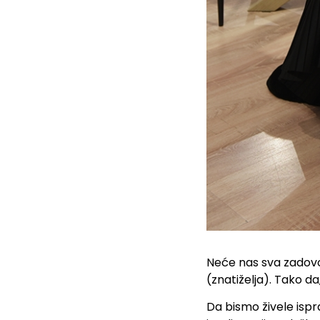
Neće nas sva zadovol
(znatiželja). Tako d
Da bismo živele isp