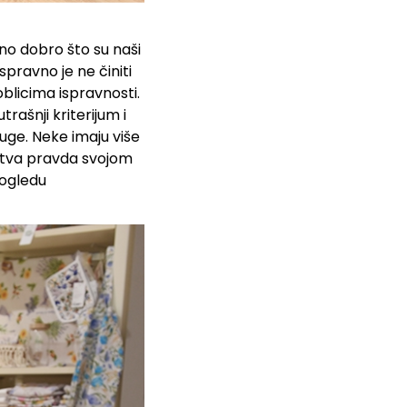
no dobro što su naši
 ispravno je ne činiti
oblicima ispravnosti.
rašnji kriterijum i
uge. Neke imaju više
jstva pravda svojom
pogledu