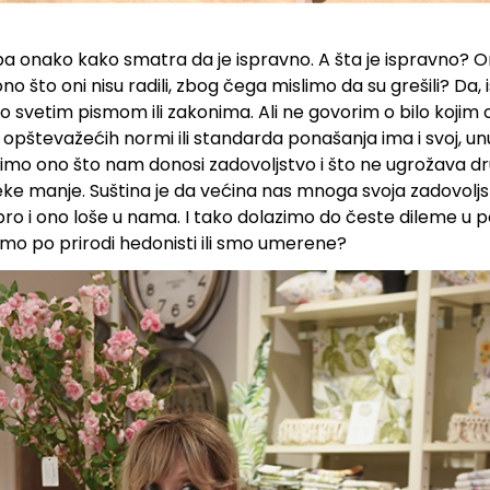
a onako kako smatra da je ispravno. A šta je ispravno? O
aš ono što oni nisu radili, zbog čega mislimo da su grešili? Da,
o svetim pismom ili zakonima. Ali ne govorim o bilo kojim 
opštevažećih normi ili standarda ponašanja ima i svoj, unut
imo ono što nam donosi zadovoljstvo i što ne ugrožava dr
neke manje. Suština je da većina nas mnoga svoja zadovol
ro i ono loše u nama. I tako dolazimo do česte dileme u 
 smo po prirodi hedonisti ili smo umerene?