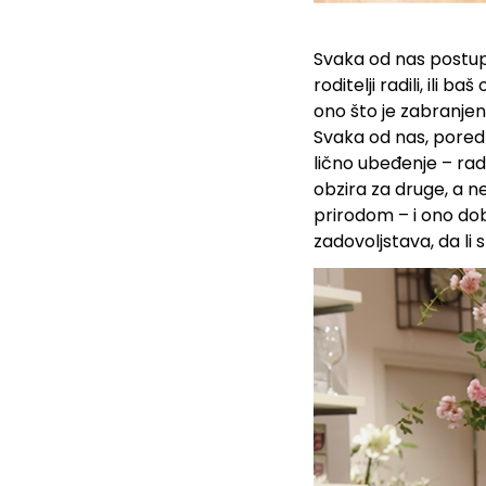
Svaka od nas postup
roditelji radili, ili b
ono što je zabranjen
Svaka od nas, pored 
lično ubeđenje – rad
obzira za druge, a 
prirodom – i ono dob
zadovoljstava, da li