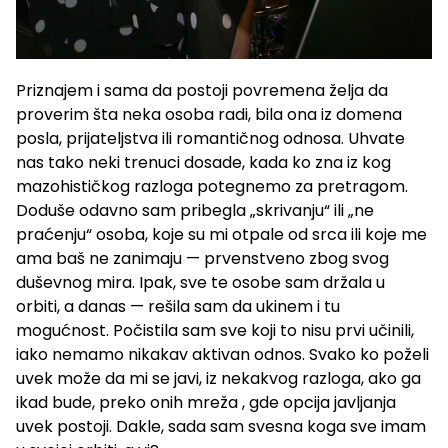
Priznajem i sama da postoji povremena želja da
proverim šta neka osoba radi, bila ona iz domena
posla, prijateljstva ili romantičnog odnosa. Uhvate
nas tako neki trenuci dosade, kada ko zna iz kog
mazohističkog razloga potegnemo za pretragom.
Doduše odavno sam pribegla „skrivanju“ ili „ne
praćenju“ osoba, koje su mi otpale od srca ili koje me
ama baš ne zanimaju — prvenstveno zbog svog
duševnog mira. Ipak, sve te osobe sam držala u
orbiti, a danas — rešila sam da ukinem i tu
mogućnost. Počistila sam sve koji to nisu prvi učinili,
iako nemamo nikakav aktivan odnos. Svako ko poželi
uvek može da mi se javi, iz nekakvog razloga, ako ga
ikad bude, preko onih mreža , gde opcija javljanja
uvek postoji. Dakle, sada sam svesna koga sve imam