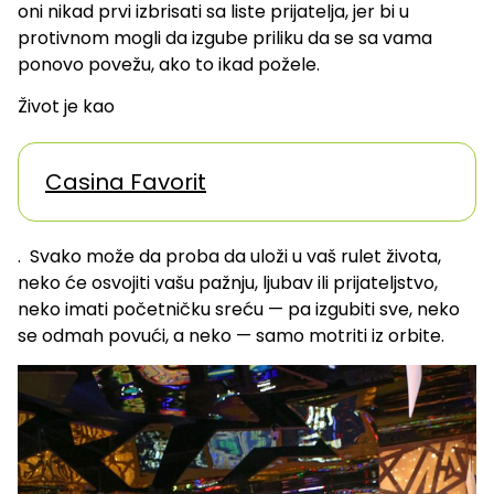
oni nikad prvi izbrisati sa liste prijatelja, jer bi u
protivnom mogli da izgube priliku da se sa vama
ponovo povežu, ako to ikad požele.
Život je kao
Casina Favorit
. Svako može da proba da uloži u vaš rulet života,
neko će osvojiti vašu pažnju, ljubav ili prijateljstvo,
neko imati početničku sreću — pa izgubiti sve, neko
se odmah povući, a neko — samo motriti iz orbite.