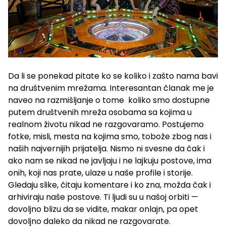
Da li se ponekad pitate ko se koliko i zašto nama bavi
na društvenim mrežama. Interesantan članak me je
naveo na razmišljanje o tome koliko smo dostupne
putem društvenih mreža osobama sa kojima u
realnom životu nikad ne razgovaramo. Postujemo
fotke, misli, mesta na kojima smo, tobože zbog nas i
naših najvernijih prijatelja. Nismo ni svesne da čak i
ako nam se nikad ne javljaju i ne lajkuju postove, ima
onih, koji nas prate, ulaze u naše profile i storije.
Gledaju slike, čitaju komentare i ko zna, možda čak i
arhiviraju naše postove. Ti ljudi su u našoj orbiti —
dovoljno blizu da se vidite, makar onlajn, pa opet
dovoljno daleko da nikad ne razgovarate.