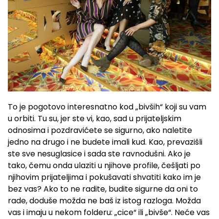
To je pogotovo interesnatno kod „bivših“ koji su vam
u orbiti. Tu su, jer ste vi, kao, sad u prijateljskim
odnosima i pozdravićete se sigurno, ako naletite
jedno na drugo i ne budete imali kud. Kao, prevazišli
ste sve nesuglasice i sada ste ravnodušni. Ako je
tako, čemu onda ulaziti u njihove profile, češljati po
njihovim prijateljima i pokušavati shvatiti kako im je
bez vas? Ako to ne radite, budite sigurne da oni to
rade, doduše možda ne baš iz istog razloga. Možda
vas i imaju u nekom folderu: „cice“ ili „bivše“. Neće vas