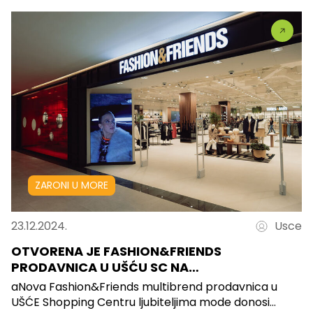
ZARONI U MORE
23.12.2024.
Usce
OTVORENA JE FASHION&FRIENDS
PRODAVNICA U UŠĆU SC NA…
aNova Fashion&Friends multibrend prodavnica u
UŠĆE Shopping Centru ljubiteljima mode donosi...