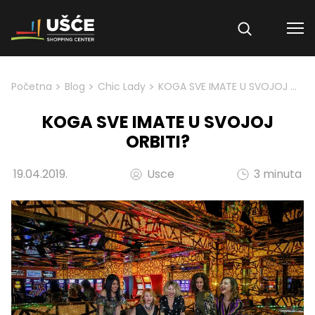
Skip to content
>
>
>
Početna
Blog
Chic Lady
KOGA SVE IMATE U SVOJOJ ORBITI?
KOGA SVE IMATE U SVOJOJ
ORBITI?
19.04.2019.
Usce
3 minuta