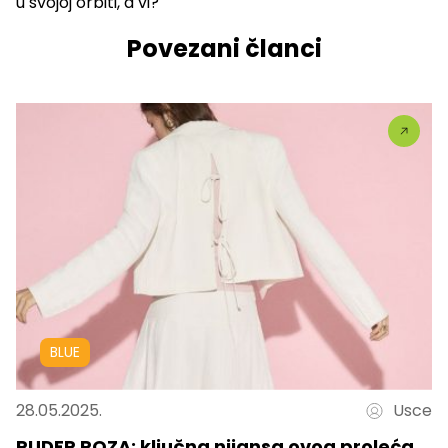
u svojoj orbiti, a vi?
Povezani članci
BLUE
28.05.2025.
Usce
PUDER ROZA: ključna nijansa ovog proleća