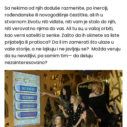
Sa nekima od njih doduše razmenite, po inerciji,
rođendanske ili novogodišnje čestitke, ali ih u
stvarnom životu niti viđate, niti vam je stalo do njih,
niti verovatno njima do vas. Ali tu su, u vašoj orbiti,
kao verni sateliti iz senke. Zašto da ih skinete sa liste
prijatelja ili pratioca? Da li im zamerati što ulaze u
vaše storije, a ne lajkuju i ne javljaju se? Možda veruju
da su nevidljivi, pa samim tim— da deluju
nezainteresovano?