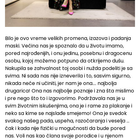
Bilo je ovo vreme velikih promena, izazova i padanja
maski. Većina nas je spoznalo da u životu imamo,
pored najrođenijih, i onu jedinu, posebnu i dragocenu
osobu, kojoj možemo potpuno da otkrijemo dušu.
Nakupila se zahvalnost toj osobi i nužda podeliti je sa
svima. Ni sada nas nije izneverila i to, sasvim sigurno,
nikada neće ni učiniti, jer nam je ona…. najbolja
drugarica! Ona nas najbolje poznaje i zna šta mislimo
i pre nego što to i izgovorimo. Podržavala nas je u
svim životnim iskušenjima, ona je i rame za plakanje i
neko sa kime se najslađe smejemo! Ona je svedok
svakog našeg pada, uspeha, razočaranja i veselja …
čak i kada nije fizički u mogućnosti da bude pored
nas. Voli nas kao člana svoje porodice i u njenom