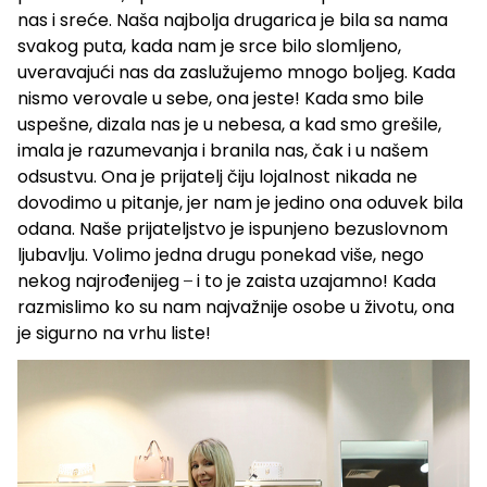
nas i sreće. Naša najbolja drugarica je bila sa nama
svakog puta, kada nam je srce bilo slomljeno,
uveravajući nas da zaslužujemo mnogo boljeg. Kada
nismo verovale u sebe, ona jeste! Kada smo bile
uspešne, dizala nas je u nebesa, a kad smo grešile,
imala je razumevanja i branila nas, čak i u našem
odsustvu. Ona je prijatelj čiju lojalnost nikada ne
dovodimo u pitanje, jer nam je jedino ona oduvek bila
odana. Naše prijateljstvo je ispunjeno bezuslovnom
ljubavlju. Volimo jedna drugu ponekad više, nego
nekog najrođenijeg ̶ i to je zaista uzajamno! Kada
razmislimo ko su nam najvažnije osobe u životu, ona
je sigurno na vrhu liste!