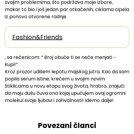
svojim problemima, što podržava moje izbore,
makar to bio i još jedan par otkačenih, ciklama cipela
iz ponovo otvorene radnje
Fashion&Friends
, sa rečenicom: “ Broj obuće ti se neće menjati ̶
kupi!”
Kroz prozor udišem lepotu majskog jutra. Kao da sam
popila serum istine, krećem u svojim novim
štiklicama u novu etapu svog života, hrabro, znajući
da moju dušu čuva ona kojoj upućujem ovaj ogromni
molekul svoje ljubavi i zahvalnosti! Idemo dalje!
Povezani članci