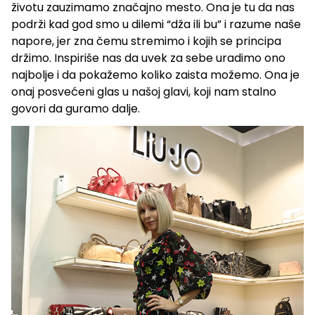
životu zauzimamo značajno mesto. Ona je tu da nas
podrži kad god smo u dilemi “dža ili bu” i razume naše
napore, jer zna čemu stremimo i kojih se principa
držimo. Inspiriše nas da uvek za sebe uradimo ono
najbolje i da pokažemo koliko zaista možemo. Ona je
onaj posvećeni glas u našoj glavi, koji nam stalno
govori da guramo dalje.