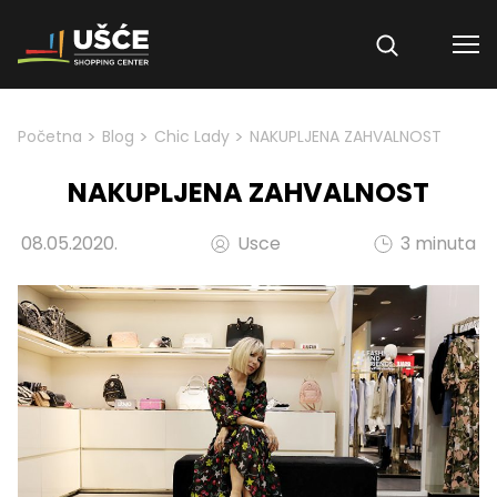
Skip to content
>
>
>
Početna
Blog
Chic Lady
NAKUPLJENA ZAHVALNOST
NAKUPLJENA ZAHVALNOST
08.05.2020.
Usce
3 minuta