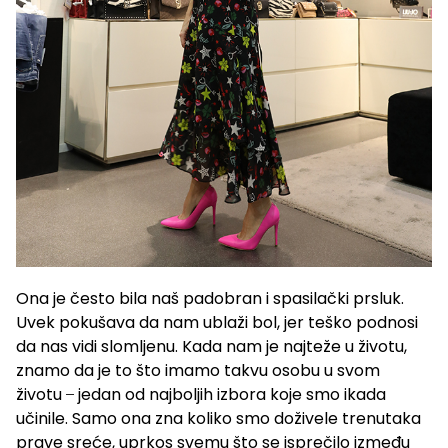
Ona je često bila naš padobran i spasilački prsluk.
Uvek pokušava da nam ublaži bol, jer teško podnosi
da nas vidi slomljenu. Kada nam je najteže u životu,
znamo da je to što imamo takvu osobu u svom
životu ̶ jedan od najboljih izbora koje smo ikada
učinile. Samo ona zna koliko smo doživele trenutaka
prave sreće, uprkos svemu što se isprečilo između