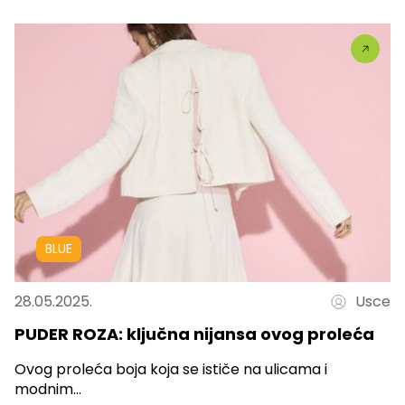
BLUE
28.05.2025.
Usce
PUDER ROZA: ključna nijansa ovog proleća
Ovog proleća boja koja se ističe na ulicama i
modnim...