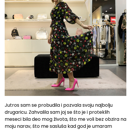
Jutros sam se probudila i pozvala svoju najbolju
drugaricu. Zahvalila sam joj se što je i proteklih
meseci bila deo mog života, što me voli bez obzira na
moju narav, što me sasluša kad god je umaram