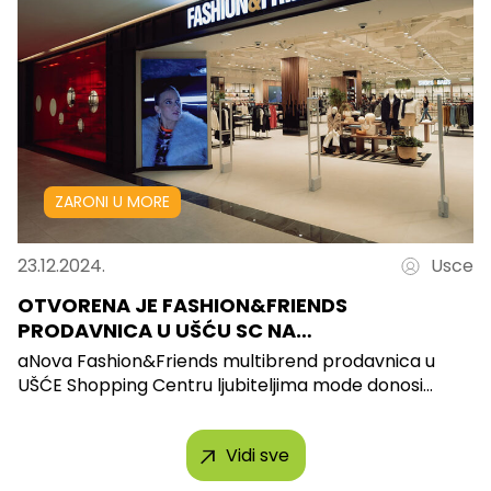
ZARONI U MORE
23.12.2024.
Usce
OTVORENA JE FASHION&FRIENDS
PRODAVNICA U UŠĆU SC NA…
aNova Fashion&Friends multibrend prodavnica u
UŠĆE Shopping Centru ljubiteljima mode donosi...
Vidi sve