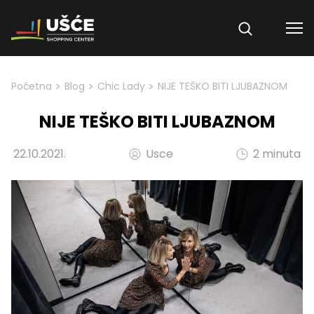
Skip to content
>
>
>
Početna
Blog
Chic Lady
NIJE TEŠKO BITI LJUBAZNOM
NIJE TEŠKO BITI LJUBAZNOM
22.10.2021.
Usce
2 minuta