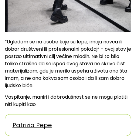
“Ugledam se na osobe koje su lepe, imaju novca ili
dobar društveni ili profesionalni položaj” – ovaj stav je
postao ultimativni cilj većine mladih. Ne bi to bilo
toliko strašno da se ispod ovog stava ne skriva čist
materijalizam, gde je merilo uspeha u životu ono šta
imam, a ne ono kakva sam osoba i da li sam dobro
ljudsko biće.
Vaspitanje, maniri i dobrodušnost se ne mogu platiti
niti kupiti kao
Patrizia Pepe