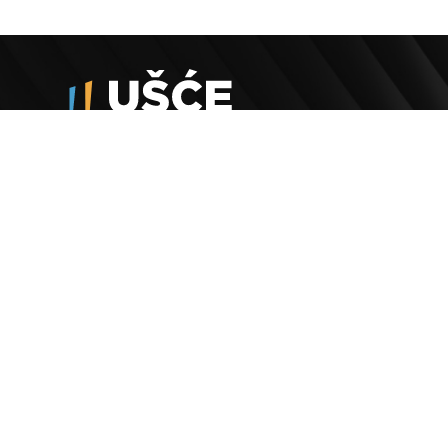
O Nama
Politika privatnosti
Politika kolačića
Odluke
Adresa
Bulevar Mihaila Pupina 4
11070, Novi Beograd, Srbija