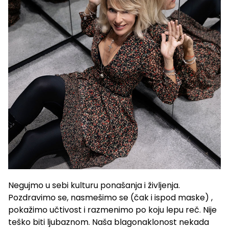
Negujmo u sebi kulturu ponašanja i življenja.
Pozdravimo se, nasmešimo se (čak i ispod maske) ,
pokažimo učtivost i razmenimo po koju lepu reč. Nije
teško biti ljubaznom. Naša blagonaklonost nekada