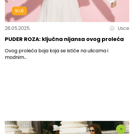
BLUE
28.05.2025.
Usce
PUDER ROZA: ključna nijansa ovog proleća
Ovog proleća boja koja se ističe na ulicama i
modnim...