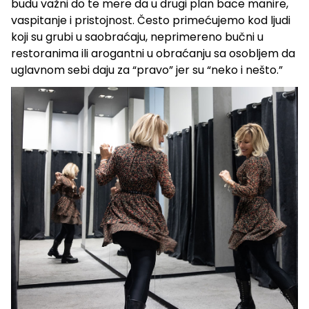
budu važni do te mere da u drugi plan bace manire,
vaspitanje i pristojnost. Često primećujemo kod ljudi
koji su grubi u saobraćaju, neprimereno bučni u
restoranima ili arogantni u obraćanju sa osobljem da
uglavnom sebi daju za “pravo” jer su “neko i nešto.”