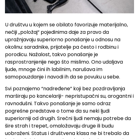
U društvu u kojem se obilato favorizuje materijalno,
nečiji „položaj“ pojedinima daje za pravo da
upražnjavaju superiorno ponašanje u odnosu na
okolinu: saradnike, prijatelje pa često i rodbinu i
porodicu. Nažalost, takvo ponašanje je
rasprostranjenije nego što mislimo. Ono udaljava
ljude, mnoge čini ih labilnim, narušava im
samopouzdanje i navodi ih da se povuku u sebe.
Svi poznajemo “nadređene” koji bez pozdravljanja
marširaju po kancelariji- nepristupačni su, arogantni i
ravnodušni. Takvo ponašanje je samo odraz
pogrešne predstave o tome da su neki ljudi
superiorniji od drugih. Srećni ljudi nemaju potrebe da
šire strah i trepet, omaložavaju druge ili budu
uobraženi. Status i društvena klasa ne bi trebalo da