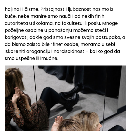
haljina ili čizme. Pristojnost i ljubaznost nosimo iz
kuće, neke manire smo naučili od nekih finih
autoriteta u školama, na fakultetu ili poslu. Mnoge
poželjne osobine u ponašanju možemo steći i
korigovati, dokle god smo svesne svojih postupaka, a
da bismo zaista bile “fine” osobe, moramo u sebi
iskoreniti aroganciju i narcisoidnost – koliko god da
smo uspešne ili imućne.