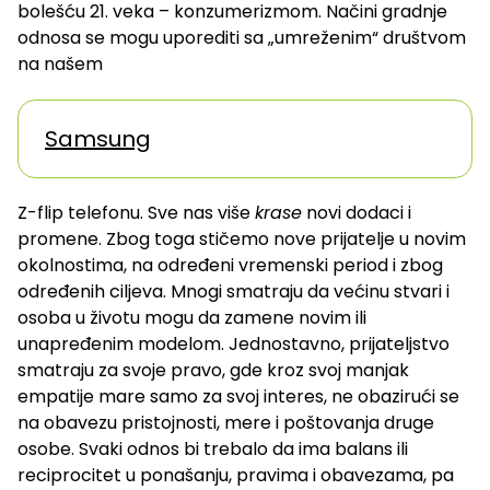
bolešću 21. veka – konzumerizmom. Načini gradnje
odnosa se mogu uporediti sa „umreženim“ društvom
na našem
Samsung
Z-flip telefonu. Sve nas više
krase
novi dodaci i
promene. Zbog toga stičemo nove prijatelje u novim
okolnostima, na određeni vremenski period i zbog
određenih ciljeva. Mnogi smatraju da većinu stvari i
osoba u životu mogu da zamene novim ili
unapređenim modelom. Jednostavno, prijateljstvo
smatraju za svoje pravo, gde kroz svoj manjak
empatije mare samo za svoj interes, ne obazirući se
na obavezu pristojnosti, mere i poštovanja druge
osobe. Svaki odnos bi trebalo da ima balans ili
reciprocitet u ponašanju, pravima i obavezama, pa