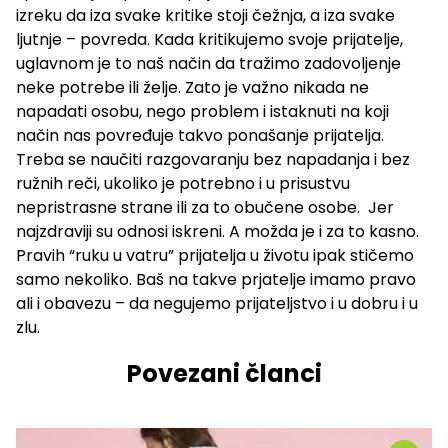
izreku da iza svake kritike stoji čežnja, a iza svake
ljutnje – povreda. Kada kritikujemo svoje prijatelje,
uglavnom je to naš način da tražimo zadovoljenje
neke potrebe ili želje. Zato je važno nikada ne
napadati osobu, nego problem i istaknuti na koji
način nas povređuje takvo ponašanje prijatelja.
Treba se naučiti razgovaranju bez napadanja i bez
ružnih reči, ukoliko je potrebno i u prisustvu
nepristrasne strane ili za to obučene osobe. Jer
najzdraviji su odnosi iskreni. A možda je i za to kasno.
Pravih “ruku u vatru” prijatelja u životu ipak stičemo
samo nekoliko. Baš na takve prjatelje imamo pravo
ali i obavezu – da negujemo prijateljstvo i u dobru i u
zlu.
Povezani članci