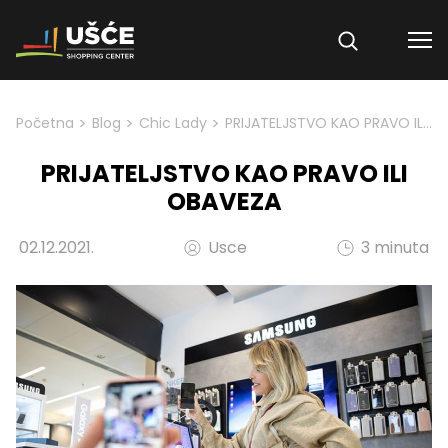
Skip to content
>
>
>
Početna
Blog
Chic Lady
PRIJATELJSTVO KAO PRAVO ILI OBAVEZA
PRIJATELJSTVO KAO PRAVO ILI
OBAVEZA
02.12.2021.
Usce
3 minuta