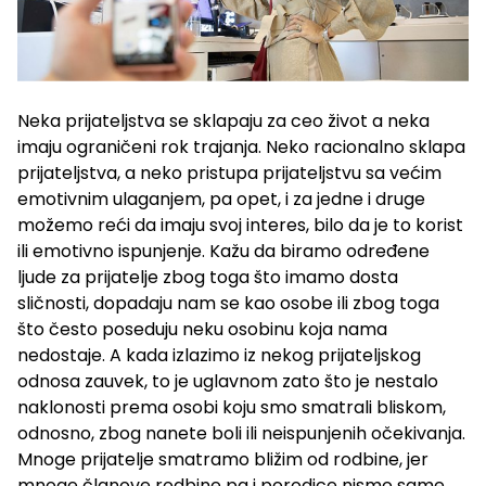
Neka prijateljstva se sklapaju za ceo život a neka
imaju ograničeni rok trajanja. Neko racionalno sklapa
prijateljstva, a neko pristupa prijateljstvu sa većim
emotivnim ulaganjem, pa opet, i za jedne i druge
možemo reći da imaju svoj interes, bilo da je to korist
ili emotivno ispunjenje. Kažu da biramo određene
ljude za prijatelje zbog toga što imamo dosta
sličnosti, dopadaju nam se kao osobe ili zbog toga
što često poseduju neku osobinu koja nama
nedostaje. A kada izlazimo iz nekog prijateljskog
odnosa zauvek, to je uglavnom zato što je nestalo
naklonosti prema osobi koju smo smatrali bliskom,
odnosno, zbog nanete boli ili neispunjenih očekivanja.
Mnoge prijatelje smatramo bližim od rodbine, jer
mnoge članove rodbine pa i porodice nismo same