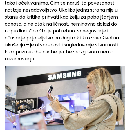
tako i očekivanjima. Čim se naruši ta povezanost
nastaje nezadovoljstvo. Ukoliko jedna strana nije u
stanju da kritike prihvati kao želju za poboljšanjem
odnosa, a ne atak na ličnost, neminovno dolazi do
napuklina. Ono što je potrebno za negovanje i
očuvanje prijateljstva na dugi rok i kroz sva životna
iskušenja – je otvorenost i sagledavanje stvarnosti
kroz prizmu obe osobe, jer bez razgovora nema
razumevanja.