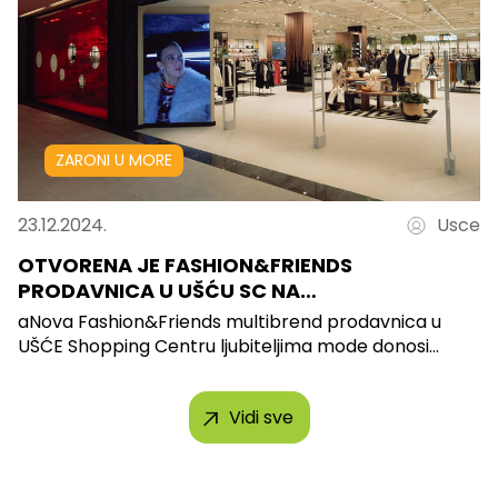
ZARONI U MORE
23.12.2024.
Usce
OTVORENA JE FASHION&FRIENDS
PRODAVNICA U UŠĆU SC NA…
aNova Fashion&Friends multibrend prodavnica u
UŠĆE Shopping Centru ljubiteljima mode donosi...
Vidi sve