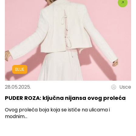
BLUE
28.05.2025.
Usce
PUDER ROZA: ključna nijansa ovog proleća
Ovog proleća boja koja se ističe na ulicama i
modnim...