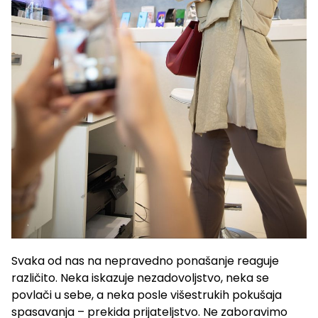
Svaka od nas na nepravedno ponašanje reaguje
različito. Neka iskazuje nezadovoljstvo, neka se
povlači u sebe, a neka posle višestrukih pokušaja
spasavanja – prekida prijateljstvo. Ne zaboravimo