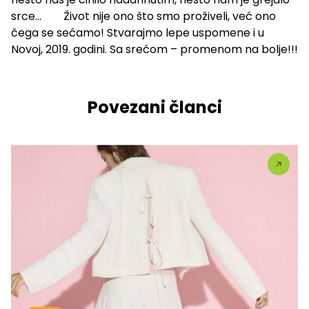
srce… Život nije ono što smo proživeli, već ono
čega se sećamo! Stvarajmo lepe uspomene i u
Novoj, 2019. godini. Sa srećom – promenom na bolje!!!
Povezani članci