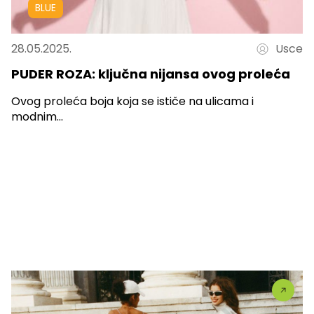
BLUE
28.05.2025.
Usce
PUDER ROZA: ključna nijansa ovog proleća
Ovog proleća boja koja se ističe na ulicama i
modnim...