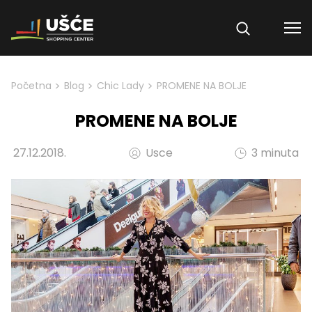
Skip to content
>
>
>
Početna
Blog
Chic Lady
PROMENE NA BOLJE
PROMENE NA BOLJE
27.12.2018.
Usce
3 minuta