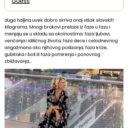
Guess
duga haljina uvek dobro skriva onaj višak
slavskih
kilograma. Mnogi brakovi prelaze iz faze u fazu i
menjaju se u skladu sa okolnostima: faza ljubavi,
venčanja i idiličnog života; faza dece i celodnevnog
angažmana oko njihovog podizanja; faza krize,
gubitaka i boli ili faza pomirenja i ponovnog
zbližavanja…