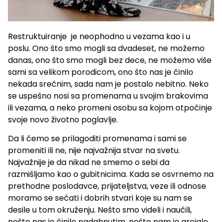
Restruktuiranje je neophodno u vezama kao i u
poslu. Ono što smo mogli sa dvadeset, ne možemo
danas, ono što smo mogli bez dece, ne možemo više
sami sa velikom porodicom, ono što nas je činilo
nekada srećnim, sada nam je postalo nebitno. Neko
se uspešno nosi sa promenama u svojim brakovima
ili vezama, a neko promeni osobu sa kojom otpočinje
svoje novo životno poglavlje.
Da li ćemo se prilagoditi promenama i sami se
promeniti ili ne, nije najvažnija stvar na svetu.
Najvažnije je da nikad ne smemo o sebi da
razmišljamo kao o gubitnicima. Kada se osvrnemo na
prethodne poslodavce, prijateljstva, veze ili odnose
moramo se sećati i dobrih stvari koje su nam se
desile u tom okruženju. Nešto smo videli i naučili,
nešto nas je činilo nadahnutim, nešto nam je grejalo