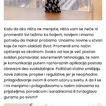
Kažu da ako ništa ne menjate, ništa vam se neće ni
promeniti! Svi težimo ka boljem, novijem i imamo
potrebu da makar probamo. Unosimo novine u stvari
koje će nam olakšati život. Promenili smo način
opštenja sa okolinom. Svako od nas je već postao
solidan poznavalac savremenih tehnologija, te nam
je komunikacija putem raznoraznih aplikacija postala
obavezni deo svakidašnjice. Političari stalno smišljaju
nove zakone, propise i regulative, jer je neophodno
prilagođavanje ovom ili onom uzoru u svetu. A da li se
i mi menjamo i prilagođavamo u našim odnosima sa
prijateljima, porodicom i saradnicima ili tvrdoglavo
guramo po svom?