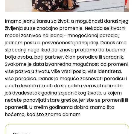
Imamo jednu šansu za život, a mogućnosti današnjeg
življenja su se značajno promenle. Nekada se životni
model zasnivao na jednoj- mnogočlanoj porodici,
jednom poslu ili posvećenosti jednoj ideji. Danas smo
slobodniji nego ikad da iznova probamo da budemo
bolja osoba, bolji partner, član porodice ili saradnik.
Svakome je data izvanredna mogućnost da promeni
više poziva u životu, više vrsti posla, više identiteta,
više porodica. Danas je moguće zasnovati porodicu i
u četrdesetim i znati da sa nekim verovatno imate
još dvadesetak godina zajedničkog života, u kojem
nećete ponavljati stare greške, jer ste se promenili ili
opametili. U zrelim godinama dobro znamo šta
hoćemo, kao što znamo da nam