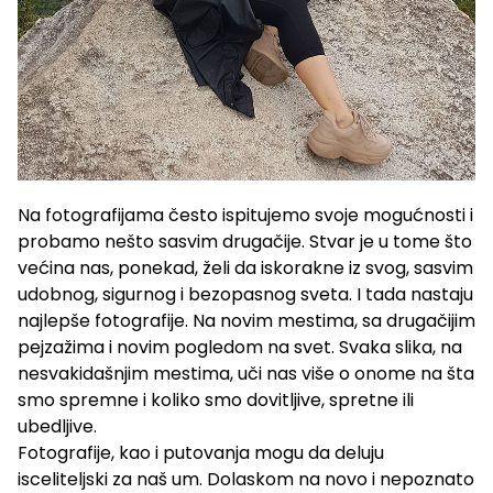
Na fotografijama često ispitujemo svoje mogućnosti i
probamo nešto sasvim drugačije. Stvar je u tome što
većina nas, ponekad, želi da iskorakne iz svog, sasvim
udobnog, sigurnog i bezopasnog sveta. I tada nastaju
najlepše fotografije. Na novim mestima, sa drugačijim
pejzažima i novim pogledom na svet. Svaka slika, na
nesvakidašnjim mestima, uči nas više o onome na šta
smo spremne i koliko smo dovitljive, spretne ili
ubedljive.
Fotografije, kao i putovanja mogu da deluju
isceliteljski za naš um. Dolaskom na novo i nepoznato