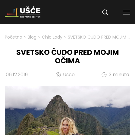
Skip to content
>
>
>
Početna
Blog
Chic Lady
SVETSKO ČUDO PRED MOJIM OČIMA
SVETSKO ČUDO PRED MOJIM
OČIMA
06.12.2019.
Usce
3 minuta