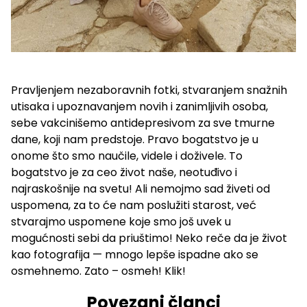
Pravljenjem nezaboravnih fotki, stvaranjem snažnih
utisaka i upoznavanjem novih i zanimljivih osoba,
sebe vakcinišemo antidepresivom za sve tmurne
dane, koji nam predstoje. Pravo bogatstvo je u
onome što smo naučile, videle i doživele. To
bogatstvo je za ceo život naše, neotuđivo i
najraskošnije na svetu! Ali nemojmo sad živeti od
uspomena, za to će nam poslužiti starost, već
stvarajmo uspomene koje smo još uvek u
mogućnosti sebi da priuštimo! Neko reče da je život
kao fotografija — mnogo lepše ispadne ako se
osmehnemo. Zato – osmeh! Klik!
Povezani članci