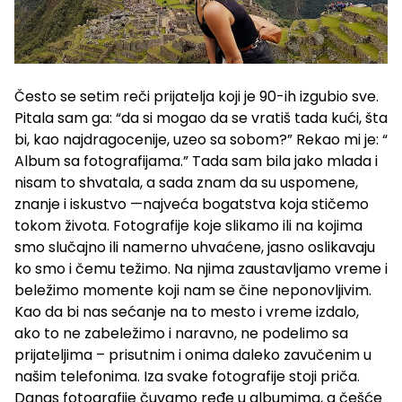
Često se setim reči prijatelja koji je 90-ih izgubio sve.
Pitala sam ga: “da si mogao da se vratiš tada kući, šta
bi, kao najdragocenije, uzeo sa sobom?” Rekao mi je: “
Album sa fotografijama.” Tada sam bila jako mlada i
nisam to shvatala, a sada znam da su uspomene,
znanje i iskustvo —najveća bogatstva koja stičemo
tokom života. Fotografije koje slikamo ili na kojima
smo slučajno ili namerno uhvaćene, jasno oslikavaju
ko smo i čemu težimo. Na njima zaustavljamo vreme i
beležimo momente koji nam se čine neponovljivim.
Kao da bi nas sećanje na to mesto i vreme izdalo,
ako to ne zabeležimo i naravno, ne podelimo sa
prijateljima – prisutnim i onima daleko zavučenim u
našim telefonima. Iza svake fotografije stoji priča.
Danas fotografije čuvamo ređe u albumima, a češće