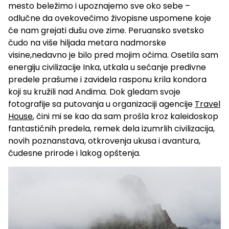
mesto beležimo i upoznajemo sve oko sebe –
odlučne da ovekovečimo živopisne uspomene koje
će nam grejati dušu ove zime. Peruansko svetsko
čudo na više hiljada metara nadmorske
visine,nedavno je bilo pred mojim očima. Osetila sam
energiju civilizacije Inka, utkala u sećanje predivne
predele prašume i zavidela rasponu krila kondora
koji su kružili nad Andima. Dok gledam svoje
fotografije sa putovanja u organizaciji agencije
Travel
House
, čini mi se kao da sam prošla kroz kaleidoskop
fantastičnih predela, remek dela izumrlih civilizacija,
novih poznanstava, otkrovenja ukusa i avantura,
čudesne prirode i lakog opštenja.