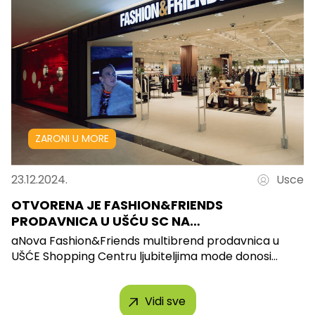
ZARONI U MORE
23.12.2024.
Usce
OTVORENA JE FASHION&FRIENDS
PRODAVNICA U UŠĆU SC NA…
aNova Fashion&Friends multibrend prodavnica u
UŠĆE Shopping Centru ljubiteljima mode donosi...
Vidi sve