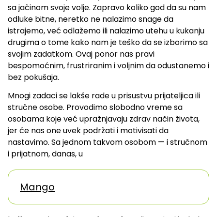
sa jačinom svoje volje. Zapravo koliko god da su nam
odluke bitne, neretko ne nalazimo snage da
istrajemo, već odlažemo ili nalazimo utehu u kukanju
drugima o tome kako nam je teško da se izborimo sa
svojim zadatkom. Ovaj ponor nas pravi
bespomoćnim, frustriranim i voljnim da odustanemo i
bez pokušaja.
Mnogi zadaci se lakše rade u prisustvu prijateljica ili
stručne osobe. Provodimo slobodno vreme sa
osobama koje već upražnjavaju zdrav način života,
jer će nas one uvek podržati i motivisati da
nastavimo. Sa jednom takvom osobom — i stručnom
i prijatnom, danas, u
Mango