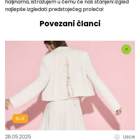
haljinama, istražujem u čemu će naš stanjeni izgled
najlepše izgledati predstojećeg proleća!
Povezani članci
BLUE
28.05.2025.
Usce