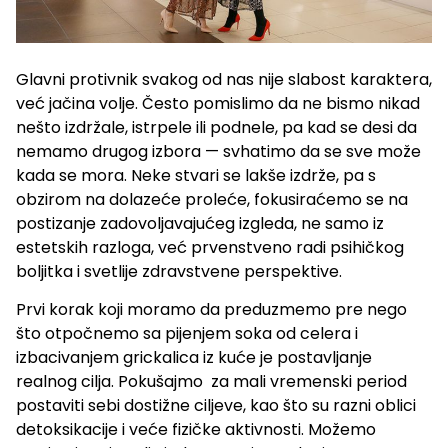
Glavni protivnik svakog od nas nije slabost karaktera,
već jačina volje. Često pomislimo da ne bismo nikad
nešto izdržale, istrpele ili podnele, pa kad se desi da
nemamo drugog izbora — svhatimo da se sve može
kada se mora. Neke stvari se lakše izdrže, pa s
obzirom na dolazeće proleće, fokusiraćemo se na
postizanje zadovoljavajućeg izgleda, ne samo iz
estetskih razloga, već prvenstveno radi psihičkog
boljitka i svetlije zdravstvene perspektive.
Prvi korak koji moramo da preduzmemo pre nego
što otpočnemo sa pijenjem soka od celera i
izbacivanjem grickalica iz kuće je postavljanje
realnog cilja. Pokušajmo za mali vremenski period
postaviti sebi dostižne ciljeve, kao što su razni oblici
detoksikacije i veće fizičke aktivnosti. Možemo