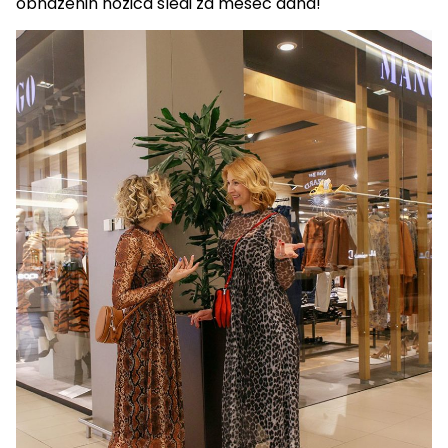
obnaženih nožica sledi za mesec dana!