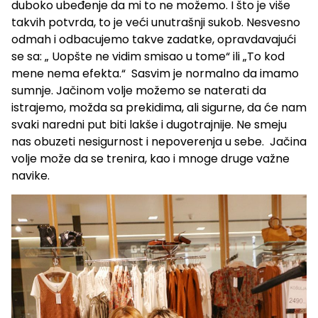
duboko ubeđenje da mi to ne možemo. I što je više
takvih potvrda, to je veći unutrašnji sukob. Nesvesno
odmah i odbacujemo takve zadatke, opravdavajući
se sa: „ Uopšte ne vidim smisao u tome“ ili „To kod
mene nema efekta.“ Sasvim je normalno da imamo
sumnje. Jačinom volje možemo se naterati da
istrajemo, možda sa prekidima, ali sigurne, da će nam
svaki naredni put biti lakše i dugotrajnije. Ne smeju
nas obuzeti nesigurnost i nepoverenja u sebe. Jačina
volje može da se trenira, kao i mnoge druge važne
navike.