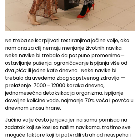
Ne treba se iscrpljivati testiranjima jačine volje, ako
nam ona za cilj nemaju menjanje životnih navika.
Neke navike bi trebalo da potpuno promenimo—
ostavljanje pušenja, ograničavanje ispijanja više od
dva
pića
ili jedne kafe dnevno. Neke navike bi
trebalo da uvedemo zbog sopstvenog zdravlja —
prelaženje 7000 – 12000 koraka dnevno,
jednomesečna detoksikacija organizma, ispijanje
dovoljne količine vode, najmanje 70% voća i povrća u
dnevnom unosu hrane.
Jačina volje često jenjava jer na samu pomisao na
zadatak koji se kosi sa našim navikama, tražimo sve
moguće faktore koji bi potvrdili strah od neuspeha i