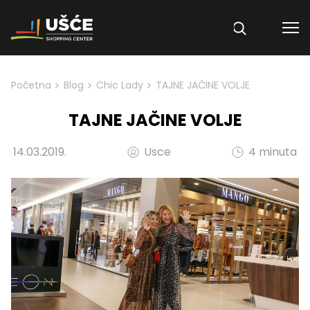
Skip to content
>
>
>
Početna
Blog
Chic Lady
TAJNE JAČINE VOLJE
TAJNE JAČINE VOLJE
14.03.2019.
Usce
4 minuta