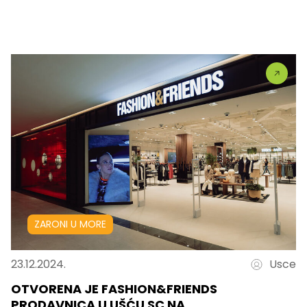
ZARONI U MORE
23.12.2024.
Usce
OTVORENA JE FASHION&FRIENDS
PRODAVNICA U UŠĆU SC NA…