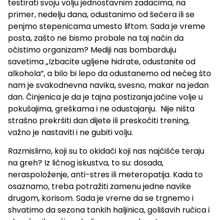
testirati svoju volju jednostavnim zadacima, na
primer, nedelju dana, odustanimo od šećera ili se
penjmo stepenicama umesto liftom. Sada je vreme
posta, zašto ne bismo probale na taj način da
očistimo organizam? Mediji nas bombarduju
savetima „Izbacite ugljene hidrate, odustanite od
alkohola”, a bilo bi lepo da odustanemo od nečeg što
nam je svakodnevna navika, svesno, makar na jedan
dan. Činjenica je da je tajna postizanja jačine volje u
pokušajima, greškama i ne odustajanju. Nije ništa
strašno prekršiti dan dijete ili preskočiti trening,
važno je nastaviti i ne gubiti volju.
Razmislimo, koji su to okidači koji nas najčišće teraju
na greh? Iz ličnog iskustva, to su: dosada,
neraspoloženje, anti-stres ili meteropatija. Kada to
osaznamo, treba potražiti zamenu jedne navike
drugom, korisom. Sada je vreme da se trgnemo i
shvatimo da sezona tankih haljinica, golišavih ručica i