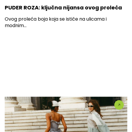
PUDER ROZA: ključna nijansa ovog proleća
Ovog proleća boja koja se ističe na ulicama i
modnim...