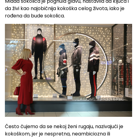
Mlada sokolica je pognula glavu, nastavila da kljuca i
da živi kao najobičnija kokoška celog života, iako je
rođena da bude sokolica.
Često čujemo da se nekoj ženi rugaju, nazivajući je
kokoškom, jer je nespretna, neambiciozna ili