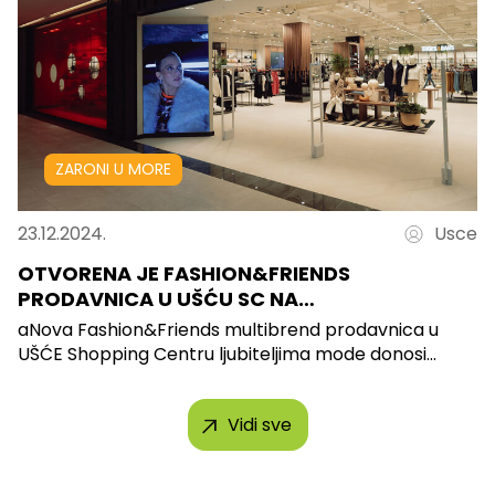
ZARONI U MORE
23.12.2024.
Usce
OTVORENA JE FASHION&FRIENDS
PRODAVNICA U UŠĆU SC NA…
aNova Fashion&Friends multibrend prodavnica u
UŠĆE Shopping Centru ljubiteljima mode donosi...
Vidi sve