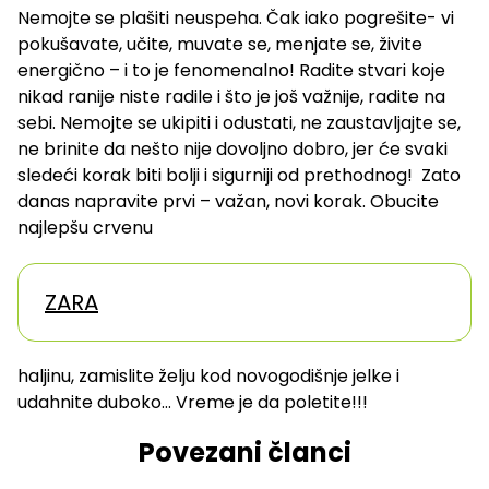
Nemojte se plašiti neuspeha. Čak iako pogrešite- vi
pokušavate, učite, muvate se, menjate se, živite
energično – i to je fenomenalno! Radite stvari koje
nikad ranije niste radile i što je još važnije, radite na
sebi. Nemojte se ukipiti i odustati, ne zaustavljajte se,
ne brinite da nešto nije dovoljno dobro, jer će svaki
sledeći korak biti bolji i sigurniji od prethodnog! Zato
danas napravite prvi – važan, novi korak. Obucite
najlepšu crvenu
ZARA
haljinu, zamislite želju kod novogodišnje jelke i
udahnite duboko… Vreme je da poletite!!!
Povezani članci