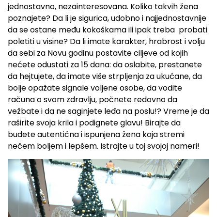
jednostavno, nezainteresovana. Koliko takvih žena
poznajete? Da li je sigurica, udobno i najjednostavnije
da se ostane među kokoškama ili ipak treba probati
poletiti u visine? Da li imate karakter, hrabrost i volju
da sebi za Novu godinu postavite ciljeve od kojih
nećete odustati za 15 dana: da oslabite, prestanete
da hejtujete, da imate više strpljenja za ukućane, da
bolje opažate signale voljene osobe, da vodite
računa o svom zdravlju, počnete redovno da
vežbate i da ne saginjete leđa na poslu!? Vreme je da
raširite svoja krila i podignete glavu! Birajte da
budete autentična i ispunjena žena koja stremi
nečem boljem i lepšem. Istrajte u toj svojoj nameri!