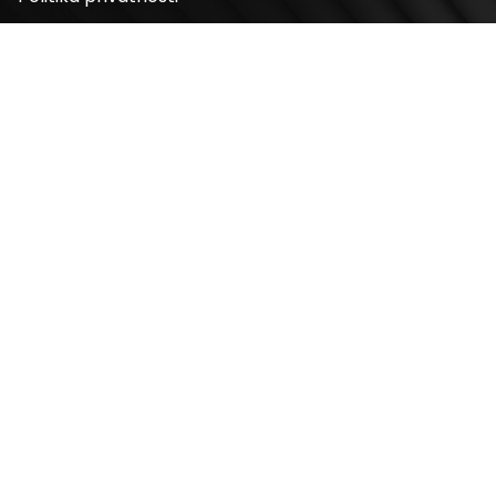
Politika kolačića
Odluke
Adresa
Bulevar Mihaila Pupina 4
11070, Novi Beograd, Srbija
Radno vreme
Ponedeljak – Nedelja: 10 – 22h
Kontakt telefon
+381 11 2854 580