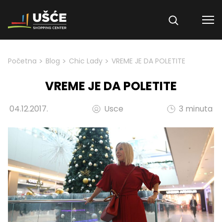
Skip to content
>
>
>
Početna
Blog
Chic Lady
VREME JE DA POLETITE
VREME JE DA POLETITE
04.12.2017.
Usce
3 minuta