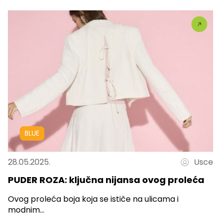
BLUE
28.05.2025.
Usce
PUDER ROZA: ključna nijansa ovog proleća
Ovog proleća boja koja se ističe na ulicama i
modnim...